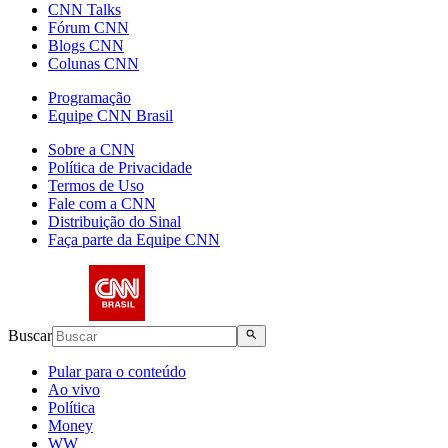
CNN Talks
Fórum CNN
Blogs CNN
Colunas CNN
Programação
Equipe CNN Brasil
Sobre a CNN
Política de Privacidade
Termos de Uso
Fale com a CNN
Distribuição do Sinal
Faça parte da Equipe CNN
Buscar
Pular para o conteúdo
Ao vivo
Política
Money
WW