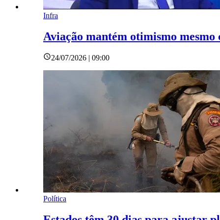
Infra
Aviação mantém otimismo mesmo c
24/07/2026 | 09:00
Política
Estados têm 30 dias para ajustar p