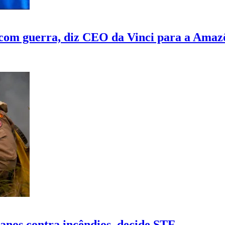
om guerra, diz CEO da Vinci para a Amaz
lanos contra incêndios, decide STF