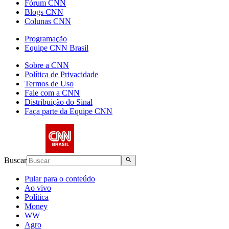
Fórum CNN
Blogs CNN
Colunas CNN
Programação
Equipe CNN Brasil
Sobre a CNN
Política de Privacidade
Termos de Uso
Fale com a CNN
Distribuição do Sinal
Faça parte da Equipe CNN
Buscar
Pular para o conteúdo
Ao vivo
Política
Money
WW
Agro