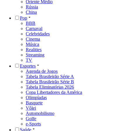
Oriente Médio
Rússia
China
Pop
BBB
Carnaval
Celebridades
Cinema
Música
Realities
Streaming
TV
Esportes
Agenda de Jogos
Tabela Brasileirão Série A
Tabela Brasileirão Série B
Tabela Eliminatórias 2026
Copa Libertadores da América
Olimpíadas
Basquete
Vôlei
Automobilismo
Golfe
e-Sports
Saúde