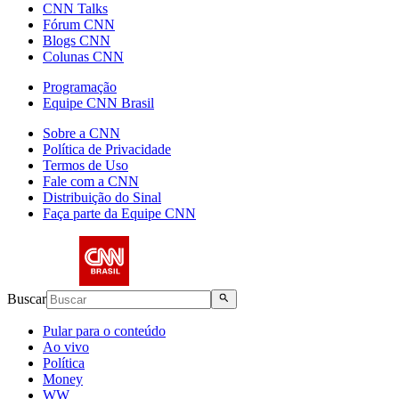
CNN Talks
Fórum CNN
Blogs CNN
Colunas CNN
Programação
Equipe CNN Brasil
Sobre a CNN
Política de Privacidade
Termos de Uso
Fale com a CNN
Distribuição do Sinal
Faça parte da Equipe CNN
Buscar
Pular para o conteúdo
Ao vivo
Política
Money
WW