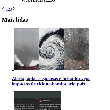
29/11/2023 | 22:56
1
2
3
Mais lidas
1
Alerta, aulas suspensas e tornado: veja
impactos de ciclone-bomba pelo país