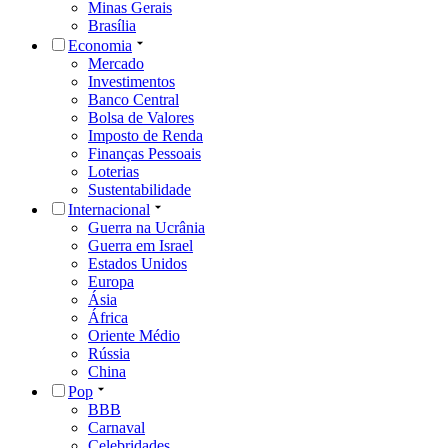
Minas Gerais
Brasília
Economia
Mercado
Investimentos
Banco Central
Bolsa de Valores
Imposto de Renda
Finanças Pessoais
Loterias
Sustentabilidade
Internacional
Guerra na Ucrânia
Guerra em Israel
Estados Unidos
Europa
Ásia
África
Oriente Médio
Rússia
China
Pop
BBB
Carnaval
Celebridades