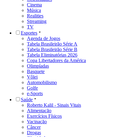
Cinema
Música
Realities
Streaming
TV
Esportes
Agenda de Jogos
Tabela Brasileirão Série A
Tabela Brasileirão Série B
Tabela Eliminatórias 2026
Copa Libertadores da América
Olimpíadas
Basquete
Vôlei
Automobilismo
Golfe
e-Sports
Saúde
Roberto Kalil - Sinais Vitais
Alimentação
Exercícios Físicos
Vacinação
Câncer
Drogas