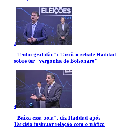
3
"Tenho gratidão": Tarcísio rebate Haddad
sobre ter "vergonha de Bolsonaro"
4
"Baixa essa bola", diz Haddad após
Tarcísio insinuar relação com o tráfico