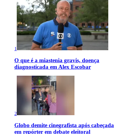
1
O que é a miastenia gravis, doença
diagnosticada em Alex Escobar
2
Globo demite cinegrafista após cabeçada
em repórter em debate eleitoral