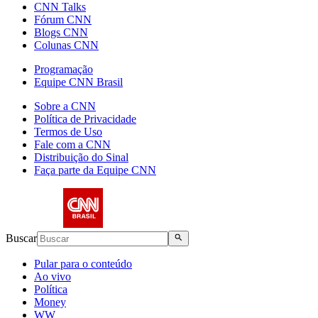
CNN Talks
Fórum CNN
Blogs CNN
Colunas CNN
Programação
Equipe CNN Brasil
Sobre a CNN
Política de Privacidade
Termos de Uso
Fale com a CNN
Distribuição do Sinal
Faça parte da Equipe CNN
Buscar
Pular para o conteúdo
Ao vivo
Política
Money
WW