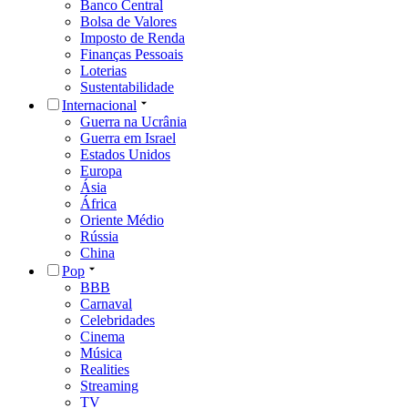
Banco Central
Bolsa de Valores
Imposto de Renda
Finanças Pessoais
Loterias
Sustentabilidade
Internacional
Guerra na Ucrânia
Guerra em Israel
Estados Unidos
Europa
Ásia
África
Oriente Médio
Rússia
China
Pop
BBB
Carnaval
Celebridades
Cinema
Música
Realities
Streaming
TV