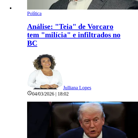
Política
Análise: "Teia" de Vorcaro
tem "milícia" e infiltrados no
BC
Julliana Lopes
04/03/2026 | 18:02