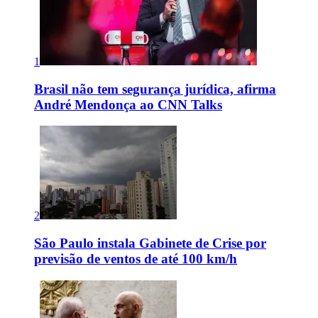
1
Brasil não tem segurança jurídica, afirma
André Mendonça ao CNN Talks
2
São Paulo instala Gabinete de Crise por
previsão de ventos de até 100 km/h