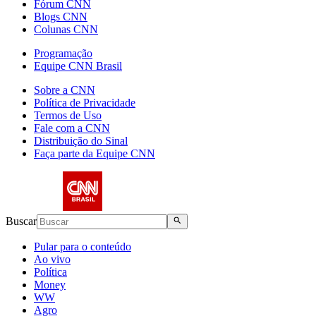
Fórum CNN
Blogs CNN
Colunas CNN
Programação
Equipe CNN Brasil
Sobre a CNN
Política de Privacidade
Termos de Uso
Fale com a CNN
Distribuição do Sinal
Faça parte da Equipe CNN
Buscar
Pular para o conteúdo
Ao vivo
Política
Money
WW
Agro