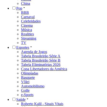
China
Pop
BBB
Carnaval
Celebridades
Cinema
Música
Realities
Streaming
TV
Esportes
Agenda de Jogos
Tabela Brasileirão Série A
Tabela Brasileirão Série B
Tabela Eliminatórias 2026
Copa Libertadores da América
Olimpíadas
Basquete
Vôlei
Automobilismo
Golfe
e-Sports
Saúde
Roberto Kalil - Sinais Vitais