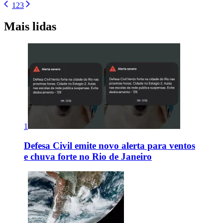
1
2
3
Mais lidas
1
Defesa Civil emite novo alerta para ventos
e chuva forte no Rio de Janeiro