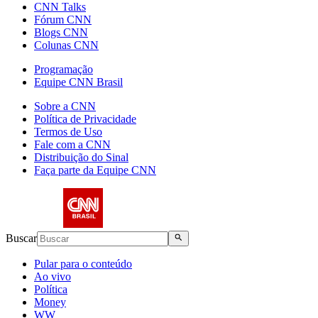
CNN Talks
Fórum CNN
Blogs CNN
Colunas CNN
Programação
Equipe CNN Brasil
Sobre a CNN
Política de Privacidade
Termos de Uso
Fale com a CNN
Distribuição do Sinal
Faça parte da Equipe CNN
Buscar
Pular para o conteúdo
Ao vivo
Política
Money
WW