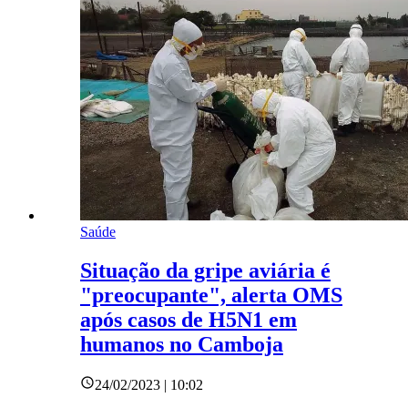
Saúde
Situação da gripe aviária é
"preocupante", alerta OMS
após casos de H5N1 em
humanos no Camboja
24/02/2023 | 10:02