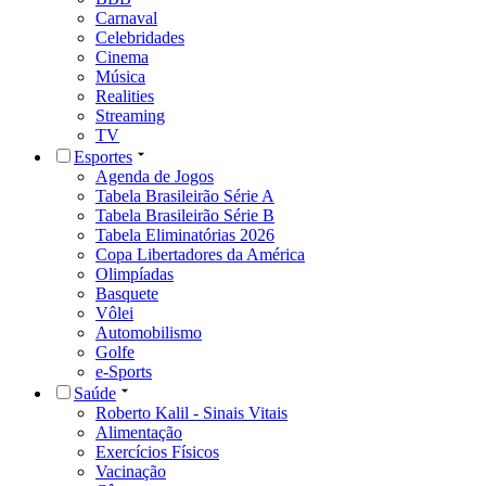
Carnaval
Celebridades
Cinema
Música
Realities
Streaming
TV
Esportes
Agenda de Jogos
Tabela Brasileirão Série A
Tabela Brasileirão Série B
Tabela Eliminatórias 2026
Copa Libertadores da América
Olimpíadas
Basquete
Vôlei
Automobilismo
Golfe
e-Sports
Saúde
Roberto Kalil - Sinais Vitais
Alimentação
Exercícios Físicos
Vacinação