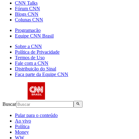
CNN Talks
Fórum CNN
Blogs CNN
Colunas CNN
Programação
Equipe CNN Brasil
Sobre a CNN
Política de Privacidade
Termos de Uso
Fale com a CNN
Distribuição do Sinal
Faça parte da Equipe CNN
Buscar
Pular para o conteúdo
Ao vivo
Política
Money
WW