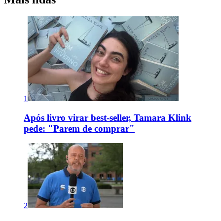
1
Após livro virar best-seller, Tamara Klink
pede: "Parem de comprar"
2