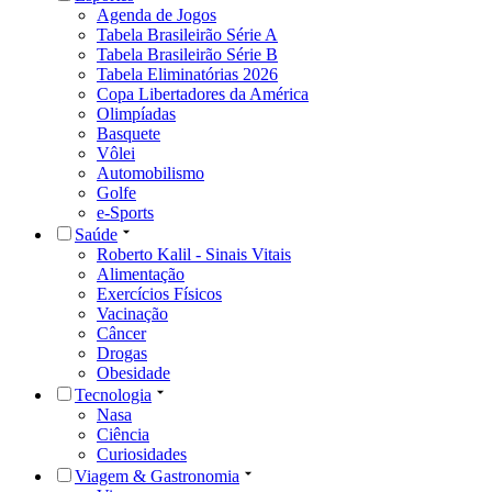
Agenda de Jogos
Tabela Brasileirão Série A
Tabela Brasileirão Série B
Tabela Eliminatórias 2026
Copa Libertadores da América
Olimpíadas
Basquete
Vôlei
Automobilismo
Golfe
e-Sports
Saúde
Roberto Kalil - Sinais Vitais
Alimentação
Exercícios Físicos
Vacinação
Câncer
Drogas
Obesidade
Tecnologia
Nasa
Ciência
Curiosidades
Viagem & Gastronomia