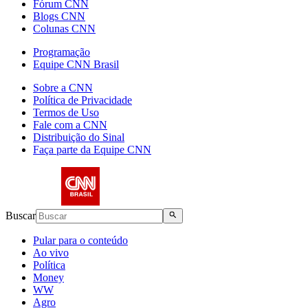
Fórum CNN
Blogs CNN
Colunas CNN
Programação
Equipe CNN Brasil
Sobre a CNN
Política de Privacidade
Termos de Uso
Fale com a CNN
Distribuição do Sinal
Faça parte da Equipe CNN
Buscar
Pular para o conteúdo
Ao vivo
Política
Money
WW
Agro