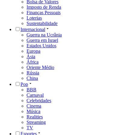
Bolsa de Valores
Imposto de Renda
Finanças Pessoais
Loterias
Sustentabilidade
Internacional
Guerra na Ucrânia
Guerra em Israel
Estados Unidos
Europa
Ásia
África
Oriente Médio
Rússia
China
Pop
BBB
Carnaval
Celebridades
Cinema
Música
Realities
Streaming
TV
Esportes