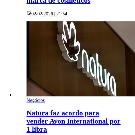
marca de cosméticos
02/02/2026 | 21:54
Negócios
Natura faz acordo para
vender Avon International por
1 libra