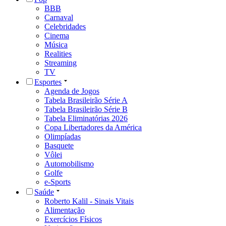
BBB
Carnaval
Celebridades
Cinema
Música
Realities
Streaming
TV
Esportes
Agenda de Jogos
Tabela Brasileirão Série A
Tabela Brasileirão Série B
Tabela Eliminatórias 2026
Copa Libertadores da América
Olimpíadas
Basquete
Vôlei
Automobilismo
Golfe
e-Sports
Saúde
Roberto Kalil - Sinais Vitais
Alimentação
Exercícios Físicos