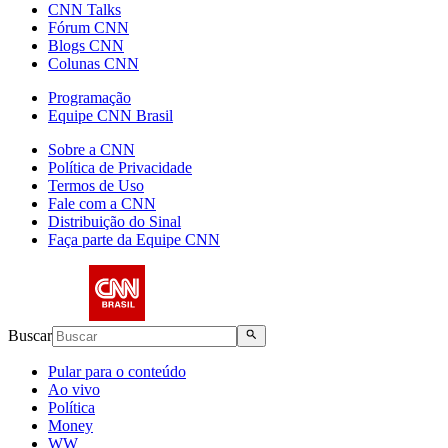
CNN Talks
Fórum CNN
Blogs CNN
Colunas CNN
Programação
Equipe CNN Brasil
Sobre a CNN
Política de Privacidade
Termos de Uso
Fale com a CNN
Distribuição do Sinal
Faça parte da Equipe CNN
Buscar
Pular para o conteúdo
Ao vivo
Política
Money
WW