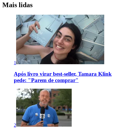
Mais lidas
1
Após livro virar best-seller, Tamara Klink
pede: "Parem de comprar"
2