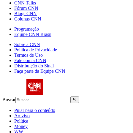
CNN Talks
Fórum CNN
Blogs CNN
Colunas CNN
Programação
Equipe CNN Brasil
Sobre a CNN
Política de Privacidade
Termos de Uso
Fale com a CNN
Distribuição do Sinal
Faça parte da Equipe CNN
Buscar
Pular para o conteúdo
Ao vivo
Política
Money
WW