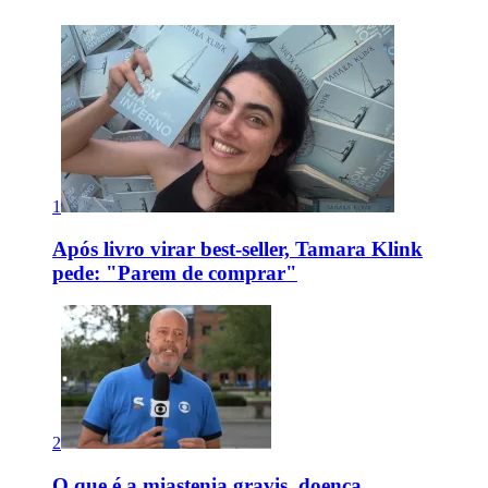
1
Após livro virar best-seller, Tamara Klink
pede: "Parem de comprar"
2
O que é a miastenia gravis, doença