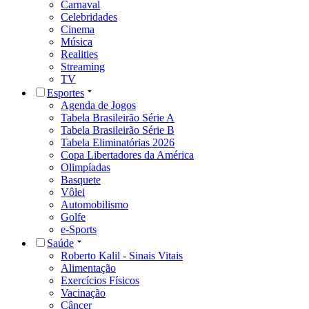
Carnaval
Celebridades
Cinema
Música
Realities
Streaming
TV
Esportes
Agenda de Jogos
Tabela Brasileirão Série A
Tabela Brasileirão Série B
Tabela Eliminatórias 2026
Copa Libertadores da América
Olimpíadas
Basquete
Vôlei
Automobilismo
Golfe
e-Sports
Saúde
Roberto Kalil - Sinais Vitais
Alimentação
Exercícios Físicos
Vacinação
Câncer