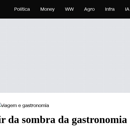
 o conteúdo
Política
Money
WW
Agro
Infra
IA
air da sombra da gastronomia