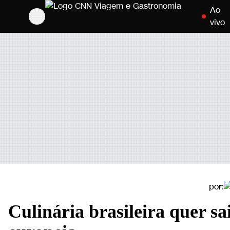
Ao
Pular para
vivo
por:
Culinária brasileira quer s