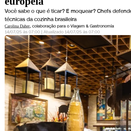
europeia
Você sabe o que é ticar? E moquear? Chefs defendem
técnicas da cozinha brasileira
, colaboração para o Viagem & Gastronomia
Carolina Daher
14/07/25 às 07:00
|
Atualizado
14/07/25 às 07:00