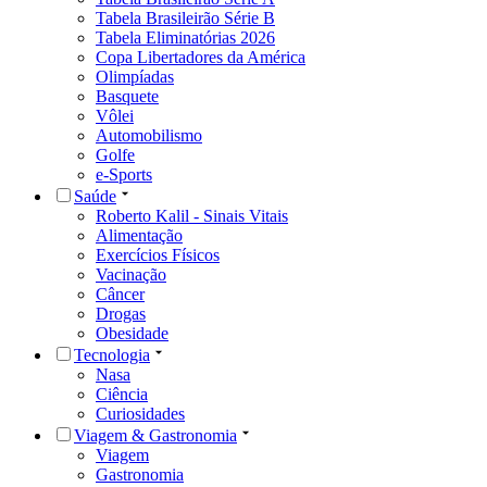
Tabela Brasileirão Série B
Tabela Eliminatórias 2026
Copa Libertadores da América
Olimpíadas
Basquete
Vôlei
Automobilismo
Golfe
e-Sports
Saúde
Roberto Kalil - Sinais Vitais
Alimentação
Exercícios Físicos
Vacinação
Câncer
Drogas
Obesidade
Tecnologia
Nasa
Ciência
Curiosidades
Viagem & Gastronomia
Viagem
Gastronomia