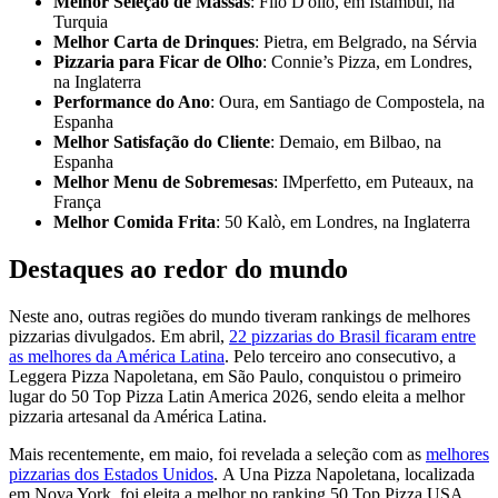
Melhor Seleção de Massas
: Filo D'olio, em Istambul, na
Turquia
Melhor Carta de Drinques
: Pietra, em Belgrado, na Sérvia
Pizzaria para Ficar de Olho
: Connie’s Pizza, em Londres,
na Inglaterra
Performance do Ano
: Oura, em Santiago de Compostela, na
Espanha
Melhor Satisfação do Cliente
: Demaio, em Bilbao, na
Espanha
Melhor Menu de Sobremesas
: IMperfetto, em Puteaux, na
França
Melhor Comida Frita
: 50 Kalò, em Londres, na Inglaterra
Destaques ao redor do mundo
Neste ano, outras regiões do mundo tiveram rankings de melhores
pizzarias divulgados. Em abril,
22 pizzarias do Brasil ficaram entre
as melhores da América Latina
. Pelo terceiro ano consecutivo, a
Leggera Pizza Napoletana, em São Paulo, conquistou o primeiro
lugar do 50 Top Pizza Latin America 2026, sendo eleita a melhor
pizzaria artesanal da América Latina.
Mais recentemente, em maio, foi revelada a seleção com as
melhores
pizzarias dos Estados Unidos
. A Una Pizza Napoletana, localizada
em Nova York, foi eleita a melhor no ranking 50 Top Pizza USA.