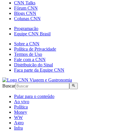
CNN Talks
Fórum CNN
Blogs CNN
Colunas CNN
Programação
Equipe CNN Brasil
Sobre a CNN
Política de Privacidade
Termos de Uso
Fale com a CNN
Distribuição do Sinal
Faça parte da Equipe CNN
Buscar
Pular para o conteúdo
Ao vivo
Política
Money
WW
Agro
Infra