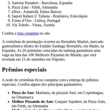
Sartoria Panatieri - Barcelona, Espanha
Pizza Zulu - Fürth, Alemanha
nNea - Amsterdã, Países Baixos
Sapori Italiani U Taliana - Bratislava, Eslováquia
Forno d’Oro - Lisboa, Portugal
Via Toledo - Viena, Áustria
Confira a
lista completa
no site.
A cerimônia de premiação ocorreu no Bernabéu Market, mercado
gastronômico dentro do Estádio Santiago Bernabéu, em Madri, na
Espanha. As 20 primeiras colocadas do ranking garantiram uma
vaga na lista das 100 Melhores Pizzarias do Mundo, que será
revelada em 15 de setembro em Nápoles.
Prêmios especiais
A noite de cerimônia ficou completa com a entrega de prêmios
especiais. Confira alguns dos principais ganhadores:
Pizza do Ano
: Marinara, da pizzaria Surt, em Copenhague,
na Dinamarca
Melhor Pizzaiolo do Ano
: Gaspare Squitieri, da Pizza Zulu,
em Fürth, na Alemanha