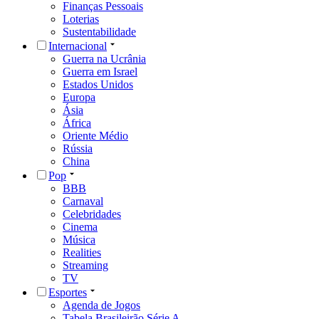
Finanças Pessoais
Loterias
Sustentabilidade
Internacional
Guerra na Ucrânia
Guerra em Israel
Estados Unidos
Europa
Ásia
África
Oriente Médio
Rússia
China
Pop
BBB
Carnaval
Celebridades
Cinema
Música
Realities
Streaming
TV
Esportes
Agenda de Jogos
Tabela Brasileirão Série A