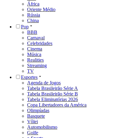
África
Oriente Médio
Rússia
China
Pop
BBB
Carnaval
Celebridades
Cinema
Música
Realities
Streaming
TV
Esportes
Agenda de Jogos
Tabela Brasileirão Série A
Tabela Brasileirão Série B
Tabela Eliminatórias 2026
Copa Libertadores da América
Olimpíadas
Basquete
Vôlei
Automobilismo
Golfe