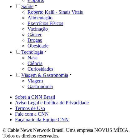
e-Sports
Saúde
Roberto Kalil - Sinais Vitais
Alimentação
Exercícios Físicos
Vacinação
Câncer
Drogas
Obesidade
Tecnologia
Nasa
Ciência
Curiosidades
Viagem & Gastronomia
Viagem
Gastronomia
Sobre a CNN Brasil
Aviso Legal e Política de Privacidade
Termos de Uso
Fale com a CNN
Faça parte da Equipe CNN
© Cable News Network Brasil. Uma empresa NOVUS MÍDIA.
Todos os direitos reservados.