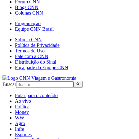
Fórum CNN
Blogs CNN
Colunas CNN
Programação
Equipe CNN Brasil
Sobre a CNN
Política de Privacidade
Termos de Uso
Fale com a CNN
Distribuição do Sinal
Faça parte da Equipe CNN
Buscar
Pular para o conteúdo
Ao vivo
Política
Money
WW
Agro
Infra
Esportes