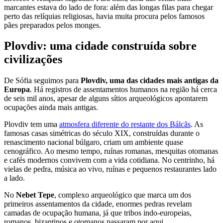
marcantes estava do lado de fora: além das longas filas para chegar
perto das relíquias religiosas, havia muita procura pelos famosos
pães preparados pelos monges.
Plovdiv: uma cidade construída sobre
civilizações
De Sófia seguimos para
Plovdiv, uma das cidades mais antigas da
Europa
. Há registros de assentamentos humanos na região há cerca
de seis mil anos, apesar de alguns sítios arqueológicos apontarem
ocupações ainda mais antigas.
Plovdiv tem uma
atmosfera diferente do restante dos Bálcãs
. As
famosas casas simétricas do século XIX, construídas durante o
renascimento nacional búlgaro, criam um ambiente quase
cenográfico. Ao mesmo tempo, ruínas romanas, mesquitas otomanas
e cafés modernos convivem com a vida cotidiana. No centrinho, há
vielas de pedra, música ao vivo, ruínas e pequenos restaurantes lado
a lado.
No
Nebet Tepe
, complexo arqueológico que marca um dos
primeiros assentamentos da cidade, enormes pedras revelam
camadas de ocupação humana, já que tribos indo-europeias,
romanos, bizantinos e otomanos passaram por aqui.