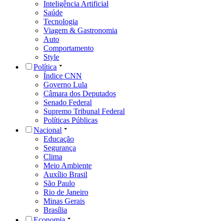
Inteligência Artificial
Saúde
Tecnologia
Viagem & Gastronomia
Auto
Comportamento
Style
Política
Índice CNN
Governo Lula
Câmara dos Deputados
Senado Federal
Supremo Tribunal Federal
Políticas Públicas
Nacional
Educação
Segurança
Clima
Meio Ambiente
Auxílio Brasil
São Paulo
Rio de Janeiro
Minas Gerais
Brasília
Economia