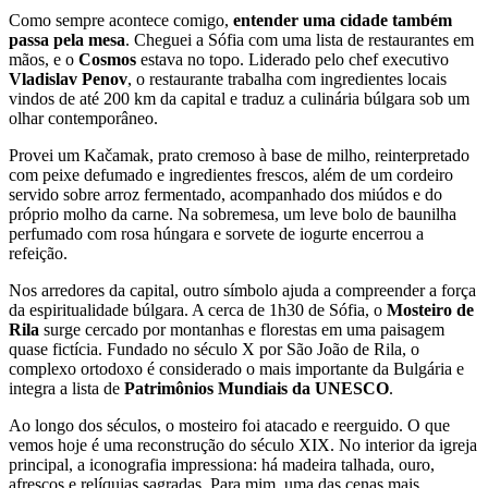
Como sempre acontece comigo,
entender uma cidade também
passa pela mesa
. Cheguei a Sófia com uma lista de restaurantes em
mãos, e o
Cosmos
estava no topo. Liderado pelo chef executivo
Vladislav Penov
, o restaurante trabalha com ingredientes locais
vindos de até 200 km da capital e traduz a culinária búlgara sob um
olhar contemporâneo.
Provei um Kačamak, prato cremoso à base de milho, reinterpretado
com peixe defumado e ingredientes frescos, além de um cordeiro
servido sobre arroz fermentado, acompanhado dos miúdos e do
próprio molho da carne. Na sobremesa, um leve bolo de baunilha
perfumado com rosa húngara e sorvete de iogurte encerrou a
refeição.
Nos arredores da capital, outro símbolo ajuda a compreender a força
da espiritualidade búlgara. A cerca de 1h30 de Sófia, o
Mosteiro de
Rila
surge cercado por montanhas e florestas em uma paisagem
quase fictícia. Fundado no século X por São João de Rila, o
complexo ortodoxo é considerado o mais importante da Bulgária e
integra a lista de
Patrimônios Mundiais da UNESCO
.
Ao longo dos séculos, o mosteiro foi atacado e reerguido. O que
vemos hoje é uma reconstrução do século XIX. No interior da igreja
principal, a iconografia impressiona: há madeira talhada, ouro,
afrescos e relíquias sagradas. Para mim, uma das cenas mais