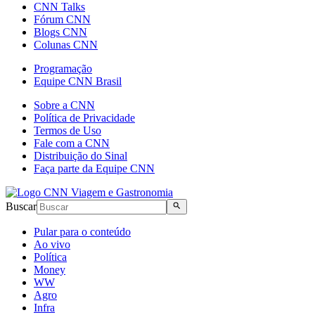
CNN Talks
Fórum CNN
Blogs CNN
Colunas CNN
Programação
Equipe CNN Brasil
Sobre a CNN
Política de Privacidade
Termos de Uso
Fale com a CNN
Distribuição do Sinal
Faça parte da Equipe CNN
Buscar
Pular para o conteúdo
Ao vivo
Política
Money
WW
Agro
Infra