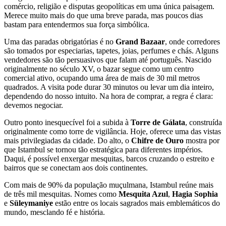
comércio, religião e disputas geopolíticas em uma única paisagem.
Merece muito mais do que uma breve parada, mas poucos dias
bastam para entendermos sua força simbólica.
Uma das paradas obrigatórias é no
Grand Bazaar
, onde corredores
são tomados por especiarias, tapetes, joias, perfumes e chás. Alguns
vendedores são tão persuasivos que falam até português. Nascido
originalmente no século XV, o bazar segue como um centro
comercial ativo, ocupando uma área de mais de 30 mil metros
quadrados. A visita pode durar 30 minutos ou levar um dia inteiro,
dependendo do nosso intuito. Na hora de comprar, a regra é clara:
devemos negociar.
Outro ponto inesquecível foi a subida à
Torre de Gálata
, construída
originalmente como torre de vigilância. Hoje, oferece uma das vistas
mais privilegiadas da cidade. Do alto, o
Chifre de Ouro
mostra por
que Istambul se tornou tão estratégica para diferentes impérios.
Daqui, é possível enxergar mesquitas, barcos cruzando o estreito e
bairros que se conectam aos dois continentes.
Com mais de 90% da população muçulmana, Istambul reúne mais
de três mil mesquitas. Nomes como
Mesquita Azul
,
Hagia Sophia
e
Süleymaniye
estão entre os locais sagrados mais emblemáticos do
mundo, mesclando fé e história.