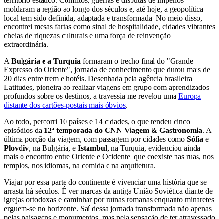
território estático. Conflitos, guerras e disputas de impérios
moldaram a região ao longo dos séculos e, até hoje, a geopolítica
local tem sido definida, adaptada e transformada. No meio disso,
encontrei mesas fartas como sinal de hospitalidade, cidades vibrantes
cheias de riquezas culturais e uma força de reinvenção
extraordinária.
A
Bulgária e a Turquia
formaram o trecho final do "Grande
Expresso do Oriente", jornada de conhecimento que durou mais de
20 dias entre trem e hotéis. Desenhada pela agência brasileira
Latitudes, pioneira ao realizar viagens em grupo com aprendizados
profundos sobre os destinos, a travessia me revelou uma
Europa
distante dos cartões-postais mais óbvios
.
Ao todo, percorri 10 países e 14 cidades, o que rendeu cinco
episódios da
12ª temporada do CNN Viagem & Gastronomia
. A
última porção da viagem, com passagem por cidades como
Sófia
e
Plovdiv
, na Bulgária, e
Istambul
, na Turquia, evidenciou ainda
mais o encontro entre Oriente e Ocidente, que coexiste nas ruas, nos
templos, nos idiomas, na comida e na arquitetura.
Viajar por essa parte do continente é vivenciar uma história que se
arrasta há séculos. É ver marcas da antiga União Soviética diante de
igrejas ortodoxas e caminhar por ruínas romanas enquanto minaretes
erguem-se no horizonte. Saí dessa jornada transformada não apenas
pelas paisagens e monumentos, mas pela sensação de ter atravessado