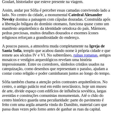
Goulart, historiador que esteve presente na viagem.
Assim, andar por Sófia é perceber essas camadas convivendo lado a
lado. No centro da cidade, a monumental
Catedral Alexander
Nevsky
domina a paisagem com cúpulas douradas. Construída após
a libertação búlgara do domínio otomano, funciona quase como um
manifesto arquitetônico da identidade ortodoxa do país. Mármore,
pedras preciosas, muitos detalhes dourados e enormes ícones
religiosos reforçam a grandiosidade do endereço.
A poucos passos, a atmosfera muda completamente na
Igreja de
Santa Sofia
, templo que acabou dando nome à própria cidade e que
remete aos séculos IV e VI. No subterrâneo,
ruínas romanas
, antigos
mosaicos e vestígios arqueológicos revelam uma história
impressionante. Entre os corredores, símbolos cristãos usados na
catequização, como desenhos que representam o paraíso, ajudam a
contar como religião e poder caminharam juntos ao longo do tempo.
Sófia também chama a atenção pelos contrastes arquitetônicos. No
centro, o antigo palácio real em estilo neoclássico, hoje um museu
de arte, divide espaço com edifícios de influência soviética, largas
avenidas e construções comunistas monumentais. Até o chão do
centro histórico guarda uma peculiaridade: parte do pavimento é
feito com uma argila amarela vinda do Danúbio, material caro que
passa duas vezes pelo forno antes de ganhar as ruas da capital.