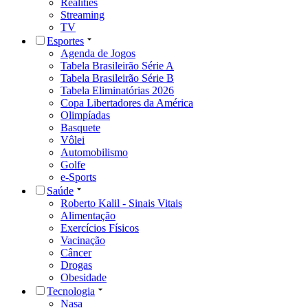
Realities
Streaming
TV
Esportes
Agenda de Jogos
Tabela Brasileirão Série A
Tabela Brasileirão Série B
Tabela Eliminatórias 2026
Copa Libertadores da América
Olimpíadas
Basquete
Vôlei
Automobilismo
Golfe
e-Sports
Saúde
Roberto Kalil - Sinais Vitais
Alimentação
Exercícios Físicos
Vacinação
Câncer
Drogas
Obesidade
Tecnologia
Nasa