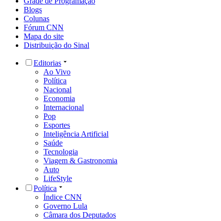
Grade de Programação
Blogs
Colunas
Fórum CNN
Mapa do site
Distribuição do Sinal
Editorias
Ao Vivo
Política
Nacional
Economia
Internacional
Pop
Esportes
Inteligência Artificial
Saúde
Tecnologia
Viagem & Gastronomia
Auto
LifeStyle
Política
Índice CNN
Governo Lula
Câmara dos Deputados