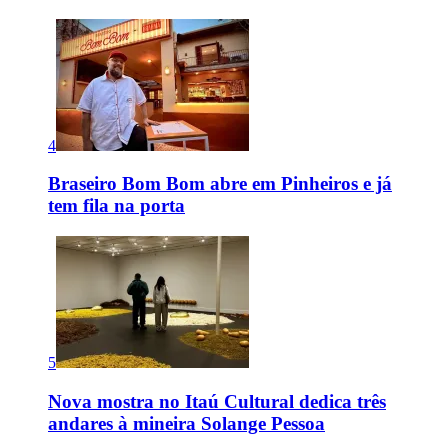
4
Braseiro Bom Bom abre em Pinheiros e já
tem fila na porta
5
Nova mostra no Itaú Cultural dedica três
andares à mineira Solange Pessoa