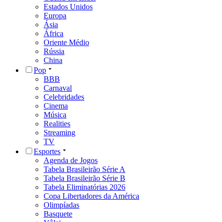
Estados Unidos
Europa
Ásia
África
Oriente Médio
Rússia
China
Pop
BBB
Carnaval
Celebridades
Cinema
Música
Realities
Streaming
TV
Esportes
Agenda de Jogos
Tabela Brasileirão Série A
Tabela Brasileirão Série B
Tabela Eliminatórias 2026
Copa Libertadores da América
Olimpíadas
Basquete