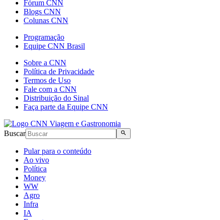
Fórum CNN
Blogs CNN
Colunas CNN
Programação
Equipe CNN Brasil
Sobre a CNN
Política de Privacidade
Termos de Uso
Fale com a CNN
Distribuição do Sinal
Faça parte da Equipe CNN
Buscar
Pular para o conteúdo
Ao vivo
Política
Money
WW
Agro
Infra
IA