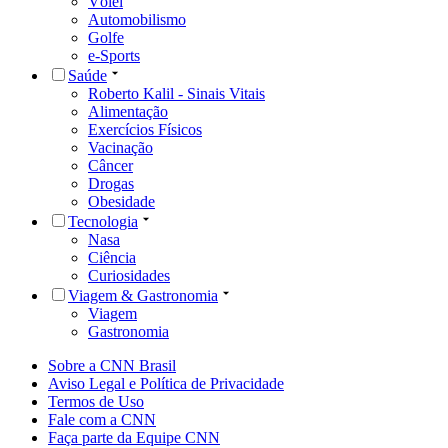
Vôlei
Automobilismo
Golfe
e-Sports
Saúde
Roberto Kalil - Sinais Vitais
Alimentação
Exercícios Físicos
Vacinação
Câncer
Drogas
Obesidade
Tecnologia
Nasa
Ciência
Curiosidades
Viagem & Gastronomia
Viagem
Gastronomia
Sobre a CNN Brasil
Aviso Legal e Política de Privacidade
Termos de Uso
Fale com a CNN
Faça parte da Equipe CNN