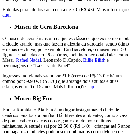
Entradas para adultos saem cerca de 7 € (R$ 43). Mais informações
aqui
.
Museu de Cera Barcelona
O museu de cera é mais um daqueles clássicos que existem em toda
a cidade grande, mas que fazem a alegria da garotada, sendo ótimo
em dias de chuva, por exemplo. Em Barcelona, o museu tem 150
figuras espalhadas em 28 cenários, incluindo personalidades como
Messi,
Rafael Nadal
, Leonardo DiCaprio,
Billie Eilish
e
personagens de "La Casa de Papel".
Ingressos individuais saem por 21 € (cerca de R$ 130) e há um
combo por 59,90 € (R$ 370) que abrange dois adultos e duas
crianças entre 6 e 16 anos. Mais informações
aqui
.
Museu Big Fun
Em La Rambla, o Big Fun é um lugar instagramável cheio de
cenários para toda a família. Há diferentes ambientes, como a casa
de ponta cabeça e a casa dos gigantes, onde nos sentimos
miniaturas. A entrada sai por 22,50 € (R$ 140) - crianças até 5 anos
não pagam - e bilhetes podem ser combinados com o Museu de