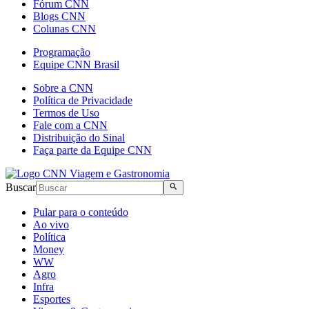
Fórum CNN
Blogs CNN
Colunas CNN
Programação
Equipe CNN Brasil
Sobre a CNN
Política de Privacidade
Termos de Uso
Fale com a CNN
Distribuição do Sinal
Faça parte da Equipe CNN
Buscar
Pular para o conteúdo
Ao vivo
Política
Money
WW
Agro
Infra
Esportes