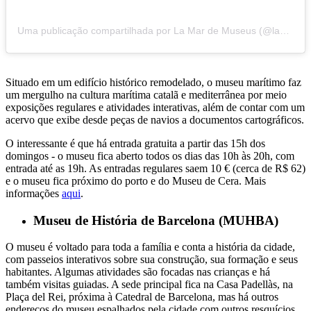
Uma publicação compartilhada por La Mar de Museus (@lamardemuseus)
Situado em um edifício histórico remodelado, o museu marítimo faz
um mergulho na cultura marítima catalã e mediterrânea por meio
exposições regulares e atividades interativas, além de contar com um
acervo que exibe desde peças de navios a documentos cartográficos.
O interessante é que há entrada gratuita a partir das 15h dos
domingos - o museu fica aberto todos os dias das 10h às 20h, com
entrada até as 19h. As entradas regulares saem 10 € (cerca de R$ 62)
e o museu fica próximo do porto e do Museu de Cera. Mais
informações
aqui
.
Museu de História de Barcelona (MUHBA)
O museu é voltado para toda a família e conta a história da cidade,
com passeios interativos sobre sua construção, sua formação e seus
habitantes. Algumas atividades são focadas nas crianças e há
também visitas guiadas. A sede principal fica na Casa Padellàs, na
Plaça del Rei, próxima à Catedral de Barcelona, mas há outros
endereços do museu espalhados pela cidade com outros resquícios.