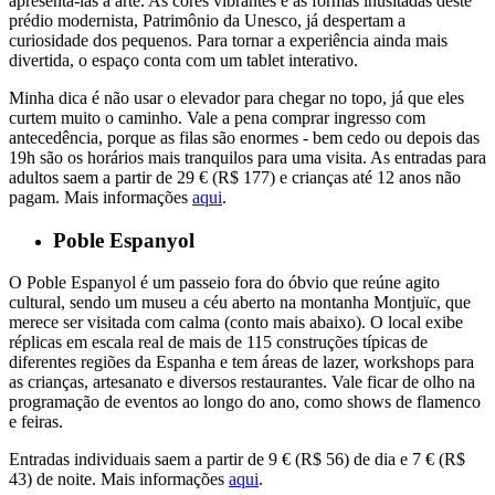
apresentá-las a arte. As cores vibrantes e as formas inusitadas deste
prédio modernista, Patrimônio da Unesco, já despertam a
curiosidade dos pequenos. Para tornar a experiência ainda mais
divertida, o espaço conta com um tablet interativo.
Minha dica é não usar o elevador para chegar no topo, já que eles
curtem muito o caminho. Vale a pena comprar ingresso com
antecedência, porque as filas são enormes - bem cedo ou depois das
19h são os horários mais tranquilos para uma visita. As entradas para
adultos saem a partir de 29 € (R$ 177) e crianças até 12 anos não
pagam. Mais informações
aqui
.
Poble Espanyol
O Poble Espanyol é um passeio fora do óbvio que reúne agito
cultural, sendo um museu a céu aberto na montanha Montjuïc, que
merece ser visitada com calma (conto mais abaixo). O local exibe
réplicas em escala real de mais de 115 construções típicas de
diferentes regiões da Espanha e tem áreas de lazer, workshops para
as crianças, artesanato e diversos restaurantes. Vale ficar de olho na
programação de eventos ao longo do ano, como shows de flamenco
e feiras.
Entradas individuais saem a partir de 9 € (R$ 56) de dia e 7 € (R$
43) de noite. Mais informações
aqui
.