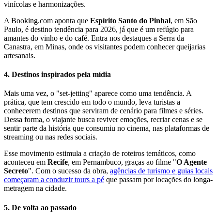
vinícolas e harmonizações.
A Booking.com aponta que
Espírito Santo do Pinhal
, em São
Paulo, é destino tendência para 2026, já que é um refúgio para
amantes do vinho e do café. Entra nos destaques a Serra da
Canastra, em Minas, onde os visitantes podem conhecer queijarias
artesanais.
4. Destinos inspirados pela mídia
Mais uma vez, o "set-jetting" aparece como uma tendência. A
prática, que tem crescido em todo o mundo, leva turistas a
conhecerem destinos que serviram de cenário para filmes e séries.
Dessa forma, o viajante busca reviver emoções, recriar cenas e se
sentir parte da história que consumiu no cinema, nas plataformas de
streaming ou nas redes sociais.
Esse movimento estimula a criação de roteiros temáticos, como
aconteceu em
Recife
, em Pernambuco, graças ao filme "
O Agente
Secreto
". Com o sucesso da obra,
agências de turismo e guias locais
começaram a conduzir tours a pé
que passam por locações do longa-
metragem na cidade.
5. De volta ao passado