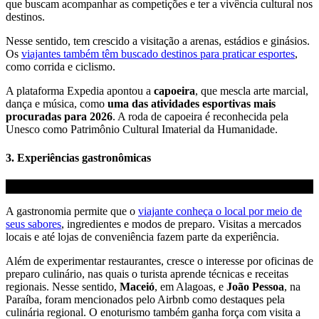
que buscam acompanhar as competições e ter a vivência cultural nos
destinos.
Nesse sentido, tem crescido a visitação a arenas, estádios e ginásios.
Os
viajantes também têm buscado destinos para praticar esportes
,
como corrida e ciclismo.
A plataforma Expedia apontou a
capoeira
, que mescla arte marcial,
dança e música, como
uma das atividades esportivas mais
procuradas para 2026
. A roda de capoeira é reconhecida pela
Unesco como Patrimônio Cultural Imaterial da Humanidade.
3. Experiências gastronômicas
A gastronomia permite que o
viajante conheça o local por meio de
seus sabores
, ingredientes e modos de preparo. Visitas a mercados
locais e até lojas de conveniência fazem parte da experiência.
Além de experimentar restaurantes, cresce o interesse por oficinas de
preparo culinário, nas quais o turista aprende técnicas e receitas
regionais. Nesse sentido,
Maceió
, em Alagoas, e
João Pessoa
, na
Paraíba, foram mencionados pelo Airbnb como destaques pela
culinária regional. O enoturismo também ganha força com visita a