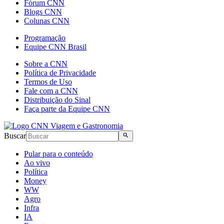
Fórum CNN
Blogs CNN
Colunas CNN
Programação
Equipe CNN Brasil
Sobre a CNN
Política de Privacidade
Termos de Uso
Fale com a CNN
Distribuição do Sinal
Faça parte da Equipe CNN
Buscar
Pular para o conteúdo
Ao vivo
Política
Money
WW
Agro
Infra
IA