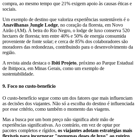
compra, ao mesmo tempo que 21% exigem apoio às causas éticas e
sociais.
Um exemplo de destino que valoriza experiências sustentáveis é o
Anavilhanas Jungle Lodge
, no coração da floresta, em Novo
Airão (AM). À beira do Rio Negro, o lodge de luxo conserva 520
hectares de floresta; tem entre 40% e 50% de energia consumida
proveniente de fonte solar; e cerca de 85% dos colaboradores são
moradores das redondezas, contribuindo para o desenvolvimento da
região.
A revista ainda destaca o
Ibiti Projeto
, próximo ao Parque Estadual
de Ibitipoca, em Minas Gerais, como um exemplo de
sustentabilidade.
9. Foco no custo-benefício
O custo-benefício segue como um dos fatores que mais influenciam
as decisões dos viajantes. Não só a escolha do destino é influenciada
por esse critério, como também o momento das viagens.
Mas a busca por um bom preço não significa abrir mão de
experiências significativas. Ao contrário, em vez de optar por
pacotes completos e rígidos,
os viajantes adotam estratégias mais
flexíveis para incorporar "pequenas doses de luxo" ao roteiro
.