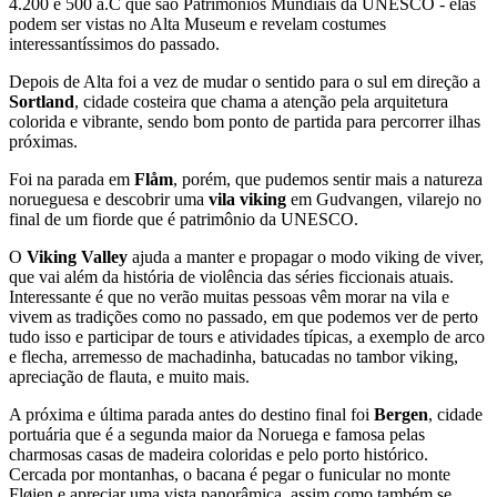
4.200 e 500 a.C que são Patrimônios Mundiais da UNESCO - elas
podem ser vistas no Alta Museum e revelam costumes
interessantíssimos do passado.
Depois de Alta foi a vez de mudar o sentido para o sul em direção a
Sortland
, cidade costeira que chama a atenção pela arquitetura
colorida e vibrante, sendo bom ponto de partida para percorrer ilhas
próximas.
Foi na parada em
Flåm
, porém, que pudemos sentir mais a natureza
norueguesa e descobrir uma
vila viking
em Gudvangen, vilarejo no
final de um fiorde que é patrimônio da UNESCO.
O
Viking Valley
ajuda a manter e propagar o modo viking de viver,
que vai além da história de violência das séries ficcionais atuais.
Interessante é que no verão muitas pessoas vêm morar na vila e
vivem as tradições como no passado, em que podemos ver de perto
tudo isso e participar de tours e atividades típicas, a exemplo de arco
e flecha, arremesso de machadinha, batucadas no tambor viking,
apreciação de flauta, e muito mais.
A próxima e última parada antes do destino final foi
Bergen
, cidade
portuária que é a segunda maior da Noruega e famosa pelas
charmosas casas de madeira coloridas e pelo porto histórico.
Cercada por montanhas, o bacana é pegar o funicular no monte
Fløien e apreciar uma vista panorâmica, assim como também se