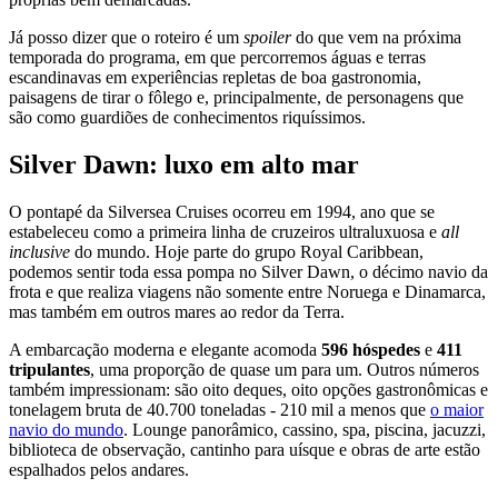
Já posso dizer que o roteiro é um
spoiler
do que vem na próxima
temporada do programa, em que percorremos águas e terras
escandinavas em experiências repletas de boa gastronomia,
paisagens de tirar o fôlego e, principalmente, de personagens que
são como guardiões de conhecimentos riquíssimos.
Silver Dawn: luxo em alto mar
O pontapé da Silversea Cruises ocorreu em 1994, ano que se
estabeleceu como a primeira linha de cruzeiros ultraluxuosa e
all
inclusive
do mundo. Hoje parte do grupo Royal Caribbean,
podemos sentir toda essa pompa no Silver Dawn, o décimo navio da
frota e que realiza viagens não somente entre Noruega e Dinamarca,
mas também em outros mares ao redor da Terra.
A embarcação moderna e elegante acomoda
596 hóspedes
e
411
tripulantes
, uma proporção de quase um para um. Outros números
também impressionam: são oito deques, oito opções gastronômicas e
tonelagem bruta de 40.700 toneladas - 210 mil a menos que
o maior
navio do mundo
. Lounge panorâmico, cassino, spa, piscina, jacuzzi,
biblioteca de observação, cantinho para uísque e obras de arte estão
espalhados pelos andares.