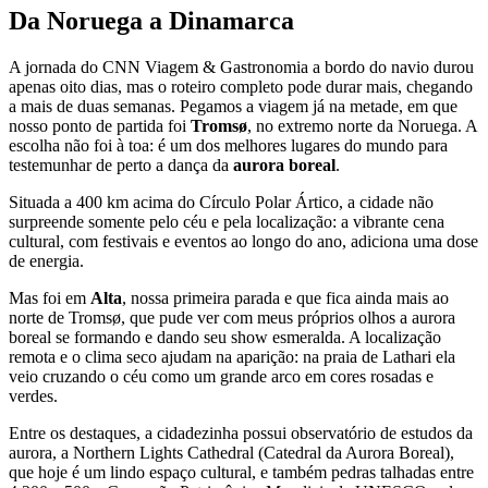
Da Noruega a Dinamarca
A jornada do CNN Viagem & Gastronomia a bordo do navio durou
apenas oito dias, mas o roteiro completo pode durar mais, chegando
a mais de duas semanas. Pegamos a viagem já na metade, em que
nosso ponto de partida foi
Tromsø
, no extremo norte da Noruega. A
escolha não foi à toa: é um dos melhores lugares do mundo para
testemunhar de perto a dança da
aurora boreal
.
Situada a 400 km acima do Círculo Polar Ártico, a cidade não
surpreende somente pelo céu e pela localização: a vibrante cena
cultural, com festivais e eventos ao longo do ano, adiciona uma dose
de energia.
Mas foi em
Alta
, nossa primeira parada e que fica ainda mais ao
norte de Tromsø, que pude ver com meus próprios olhos a aurora
boreal se formando e dando seu show esmeralda. A localização
remota e o clima seco ajudam na aparição: na praia de Lathari ela
veio cruzando o céu como um grande arco em cores rosadas e
verdes.
Entre os destaques, a cidadezinha possui observatório de estudos da
aurora, a Northern Lights Cathedral (Catedral da Aurora Boreal),
que hoje é um lindo espaço cultural, e também pedras talhadas entre