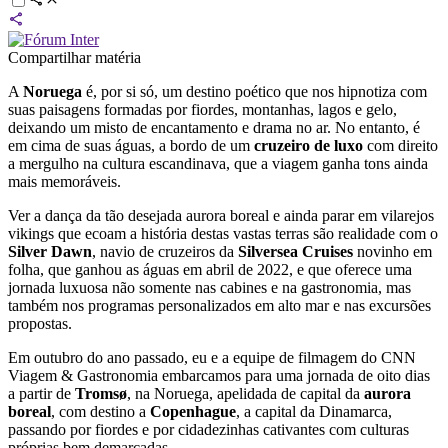
Compartilhar matéria
A
Noruega
é, por si só, um destino poético que nos hipnotiza com
suas paisagens formadas por fiordes, montanhas, lagos e gelo,
deixando um misto de encantamento e drama no ar. No entanto, é
em cima de suas águas, a bordo de um
cruzeiro de luxo
com direito
a mergulho na cultura escandinava, que a viagem ganha tons ainda
mais memoráveis.
Ver a dança da tão desejada aurora boreal e ainda parar em vilarejos
vikings que ecoam a história destas vastas terras são realidade com o
Silver Dawn
, navio de cruzeiros da
Silversea Cruises
novinho em
folha, que ganhou as águas em abril de 2022, e que oferece uma
jornada luxuosa não somente nas cabines e na gastronomia, mas
também nos programas personalizados em alto mar e nas excursões
propostas.
Em outubro do ano passado, eu e a equipe de filmagem do CNN
Viagem & Gastronomia embarcamos para uma jornada de oito dias
a partir de
Tromsø
, na Noruega, apelidada de capital da
aurora
boreal
, com destino a
Copenhague
, a capital da Dinamarca,
passando por fiordes e por cidadezinhas cativantes com culturas
próprias bem demarcadas.