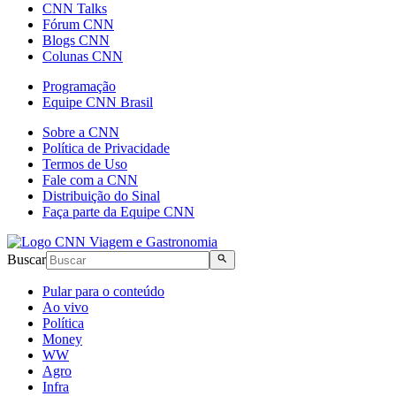
CNN Talks
Fórum CNN
Blogs CNN
Colunas CNN
Programação
Equipe CNN Brasil
Sobre a CNN
Política de Privacidade
Termos de Uso
Fale com a CNN
Distribuição do Sinal
Faça parte da Equipe CNN
Buscar
Pular para o conteúdo
Ao vivo
Política
Money
WW
Agro
Infra