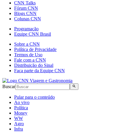
CNN Talks
Fórum CNN
Blogs CNN
Colunas CNN
Programação
Equipe CNN Brasil
Sobre a CNN
Política de Privacidade
Termos de Uso
Fale com a CNN
Distribuição do Sinal
Faça parte da Equipe CNN
Buscar
Pular para o conteúdo
Ao vivo
Política
Money
WW
Agro
Infra