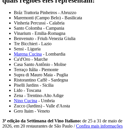
quais regiões eles representam:
Bráz Trattoria Pinheiros - Abruzzo
Maremonti (Campo Belo) - Basilicata
Vinheria Percussi - Calabria
Santo Colomba - Campania
Vinarium - Emilia-Romagna
Benvenuto - Friuli-Venezia Giulia
Tre Bicchieri - Lazio
Sensi - Liguria
Marena Cucina
- Lombardia
Ca'd'Oro - Marche
Casa Santo Antônio - Molise
Terraço Itália - Piemonte
Supra di Mauro Maia - Puglia
Ristorantino Caffè - Sardegna
Piselli Jardins - Sicilia
Lido - Toscana
Zena - Trentino-Alto Adige
Nino Cucina
- Umbria
Zucco (Jardins) - Valle d'Aosta
Gero Itaim - Veneto
3ª edição da Settimana del Vino Italiano:
de 25 a 31 de maio de
2026, em 20 restaurantes de São Paulo /
Confira mais informações