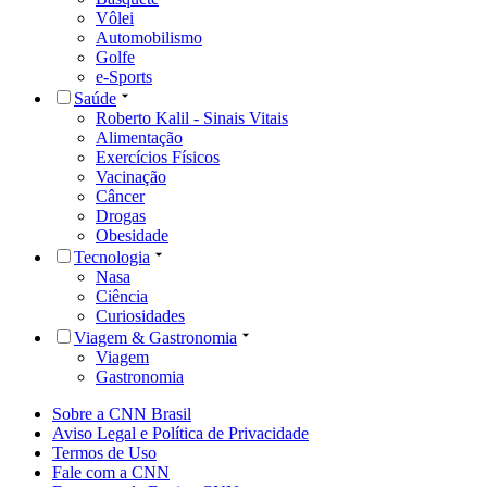
Vôlei
Automobilismo
Golfe
e-Sports
Saúde
Roberto Kalil - Sinais Vitais
Alimentação
Exercícios Físicos
Vacinação
Câncer
Drogas
Obesidade
Tecnologia
Nasa
Ciência
Curiosidades
Viagem & Gastronomia
Viagem
Gastronomia
Sobre a CNN Brasil
Aviso Legal e Política de Privacidade
Termos de Uso
Fale com a CNN