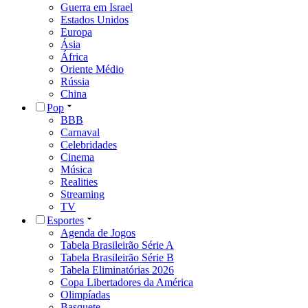
Guerra em Israel
Estados Unidos
Europa
Ásia
África
Oriente Médio
Rússia
China
Pop
BBB
Carnaval
Celebridades
Cinema
Música
Realities
Streaming
TV
Esportes
Agenda de Jogos
Tabela Brasileirão Série A
Tabela Brasileirão Série B
Tabela Eliminatórias 2026
Copa Libertadores da América
Olimpíadas
Basquete