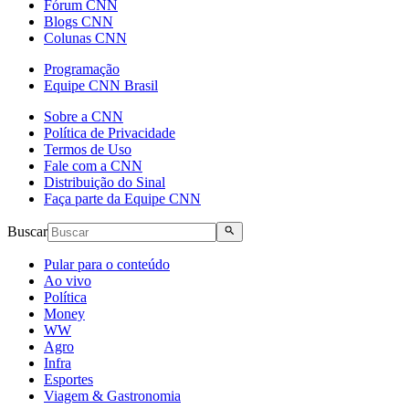
Fórum CNN
Blogs CNN
Colunas CNN
Programação
Equipe CNN Brasil
Sobre a CNN
Política de Privacidade
Termos de Uso
Fale com a CNN
Distribuição do Sinal
Faça parte da Equipe CNN
Buscar
Pular para o conteúdo
Ao vivo
Política
Money
WW
Agro
Infra
Esportes
Viagem & Gastronomia