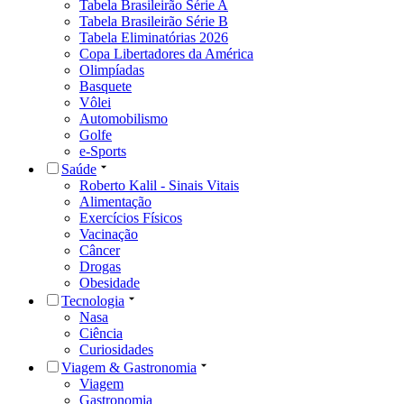
Tabela Brasileirão Série A
Tabela Brasileirão Série B
Tabela Eliminatórias 2026
Copa Libertadores da América
Olimpíadas
Basquete
Vôlei
Automobilismo
Golfe
e-Sports
Saúde
Roberto Kalil - Sinais Vitais
Alimentação
Exercícios Físicos
Vacinação
Câncer
Drogas
Obesidade
Tecnologia
Nasa
Ciência
Curiosidades
Viagem & Gastronomia
Viagem
Gastronomia