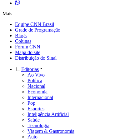
Mais
Equipe CNN Brasil
Grade de Programação
Blogs
Colunas
Fórum CNN
Mapa do site
Distribuição do Sinal
Editorias
Ao Vivo
Política
Nacional
Economia
Internacional
Pop
Esportes
Inteligência Artificial
Saúde
Tecnologia
Viagem & Gastronomia
Auto