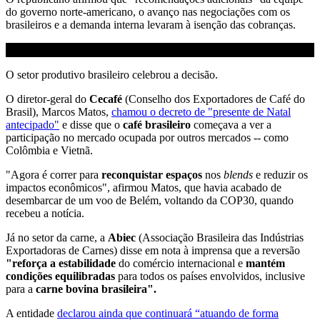
do governo norte-americano, o avanço nas negociações com os
brasileiros e a demanda interna levaram à isenção das cobranças.
O setor produtivo brasileiro celebrou a decisão.
O diretor-geral do
Cecafé
(Conselho dos Exportadores de Café do
Brasil), Marcos Matos,
chamou o decreto de "presente de Natal
antecipado"
e disse que o
café brasileiro
começava a ver a
participação no mercado ocupada por outros mercados -- como
Colômbia e Vietnã.
"Agora é correr para
reconquistar espaços
nos
blends
e reduzir os
impactos econômicos", afirmou Matos, que havia acabado de
desembarcar de um voo de Belém, voltando da COP30, quando
recebeu a notícia.
Já no setor da carne, a
Abiec
(Associação Brasileira das Indústrias
Exportadoras de Carnes) disse em nota à imprensa que a reversão
"reforça a estabilidade
do comércio internacional e
mantém
condições equilibradas
para todos os países envolvidos, inclusive
para a
carne bovina brasileira".
A entidade
declarou ainda que continuará “atuando de forma