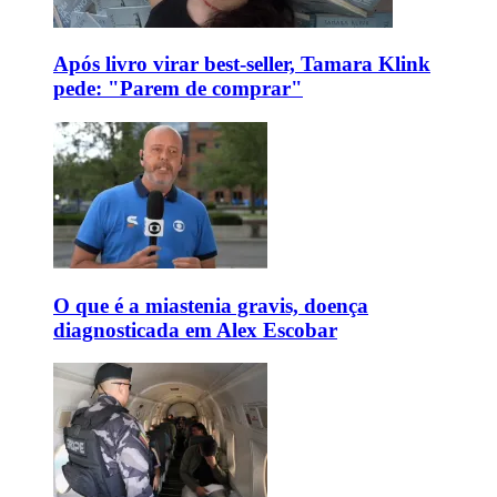
Após livro virar best-seller, Tamara Klink
pede: "Parem de comprar"
O que é a miastenia gravis, doença
diagnosticada em Alex Escobar