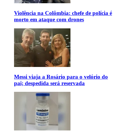
Violência na Colômbia: chefe de polícia é
morto em ataque com drones
Messi viaja a Rosário para o velório do
pai; despedida será reservada