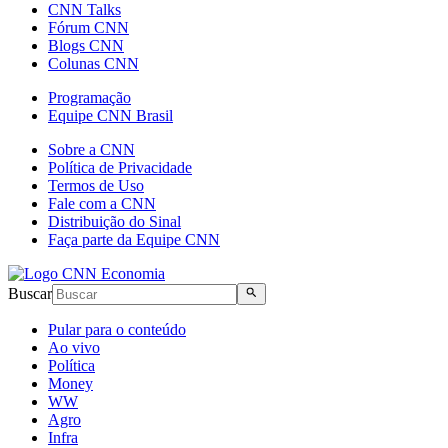
CNN Talks
Fórum CNN
Blogs CNN
Colunas CNN
Programação
Equipe CNN Brasil
Sobre a CNN
Política de Privacidade
Termos de Uso
Fale com a CNN
Distribuição do Sinal
Faça parte da Equipe CNN
Buscar
Pular para o conteúdo
Ao vivo
Política
Money
WW
Agro
Infra