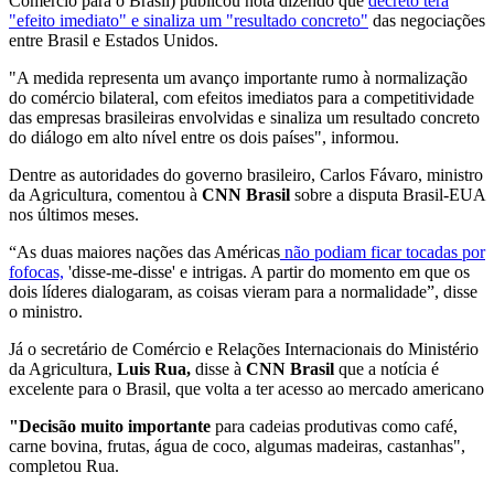
Comércio para o Brasil) publicou nota dizendo que
decreto terá
"efeito imediato" e sinaliza um "resultado concreto"
das negociações
entre Brasil e Estados Unidos.
"A medida representa um avanço importante rumo à normalização
do comércio bilateral, com efeitos imediatos para a competitividade
das empresas brasileiras envolvidas e sinaliza um resultado concreto
do diálogo em alto nível entre os dois países", informou.
Dentre as autoridades do governo brasileiro, Carlos Fávaro, ministro
da Agricultura, comentou à
CNN Brasil
sobre a disputa Brasil-EUA
nos últimos meses.
“As duas maiores nações das Américas
não podiam ficar tocadas por
fofocas,
'disse-me-disse' e intrigas. A partir do momento em que os
dois líderes dialogaram, as coisas vieram para a normalidade”, disse
o ministro.
Já o secretário de Comércio e Relações Internacionais do Ministério
da Agricultura,
Luis Rua,
disse à
CNN Brasil
que a notícia é
excelente para o Brasil, que volta a ter acesso ao mercado americano
"Decisão muito importante
para cadeias produtivas como café,
carne bovina, frutas, água de coco, algumas madeiras, castanhas",
completou Rua.