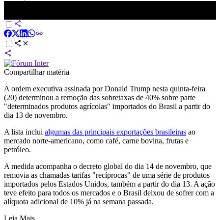
Trump reduz tarifas de alguns produtos agrícolas brasileiros |
FECHAMENTO DE MERCADO
Compartilhar matéria
A ordem executiva assinada por Donald Trump nesta quinta-feira
(20) determinou a remoção das sobretaxas de 40% sobre parte
"determinados produtos agrícolas" importados do Brasil a partir do
dia 13 de novembro.
A lista inclui
algumas das principais exportações brasileiras
ao
mercado norte-americano, como café, carne bovina, frutas e
petróleo.
A medida acompanha o decreto global do dia 14 de novembro, que
removia as chamadas tarifas "recíprocas" de uma série de produtos
importados pelos Estados Unidos, também a partir do dia 13. A ação
teve efeito para todos os mercados e o Brasil deixou de sofrer com a
alíquota adicional de 10% já na semana passada.
Leia Mais