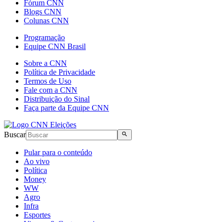
Fórum CNN
Blogs CNN
Colunas CNN
Programação
Equipe CNN Brasil
Sobre a CNN
Política de Privacidade
Termos de Uso
Fale com a CNN
Distribuição do Sinal
Faça parte da Equipe CNN
Buscar
Pular para o conteúdo
Ao vivo
Política
Money
WW
Agro
Infra
Esportes