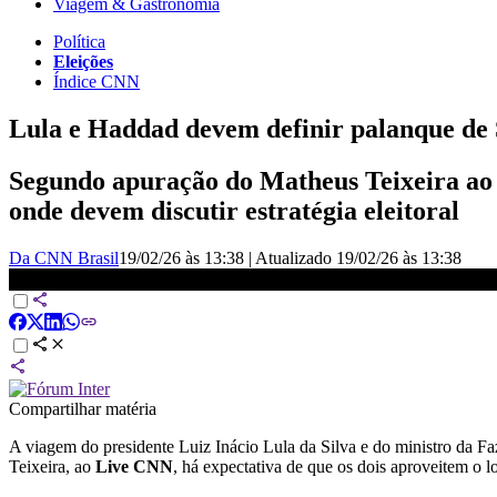
Viagem & Gastronomia
Política
Eleições
Índice CNN
Lula e Haddad devem definir palanque de
Segundo apuração do Matheus Teixeira ao
onde devem discutir estratégia eleitoral
Da CNN Brasil
19/02/26 às 13:38
|
Atualizado
19/02/26 às 13:38
Lula e Haddad devem definir palanque de São Paulo durante viag
Compartilhar matéria
A viagem do presidente Luiz Inácio Lula da Silva e do ministro da F
Teixeira, ao
Live CNN
, há expectativa de que os dois aproveitem o lo