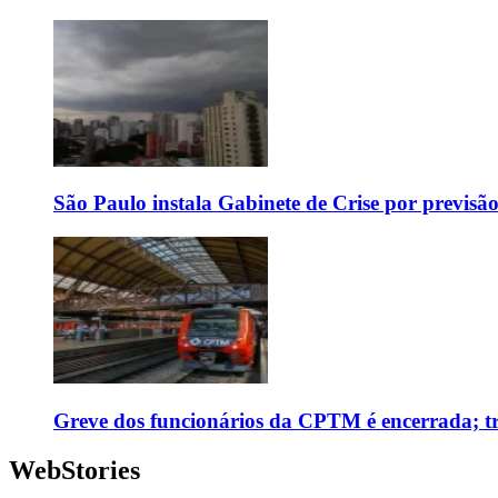
São Paulo instala Gabinete de Crise por previsã
Greve dos funcionários da CPTM é encerrada; tr
WebStories