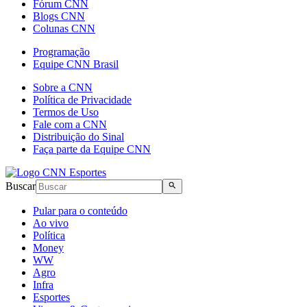
Fórum CNN
Blogs CNN
Colunas CNN
Programação
Equipe CNN Brasil
Sobre a CNN
Política de Privacidade
Termos de Uso
Fale com a CNN
Distribuição do Sinal
Faça parte da Equipe CNN
Buscar
Pular para o conteúdo
Ao vivo
Política
Money
WW
Agro
Infra
Esportes