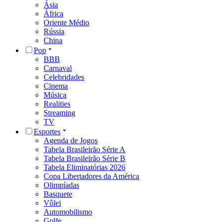
Ásia
África
Oriente Médio
Rússia
China
Pop
BBB
Carnaval
Celebridades
Cinema
Música
Realities
Streaming
TV
Esportes
Agenda de Jogos
Tabela Brasileirão Série A
Tabela Brasileirão Série B
Tabela Eliminatórias 2026
Copa Libertadores da América
Olimpíadas
Basquete
Vôlei
Automobilismo
Golfe