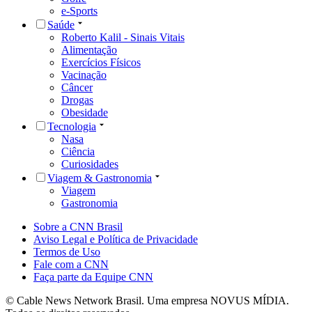
e-Sports
Saúde
Roberto Kalil - Sinais Vitais
Alimentação
Exercícios Físicos
Vacinação
Câncer
Drogas
Obesidade
Tecnologia
Nasa
Ciência
Curiosidades
Viagem & Gastronomia
Viagem
Gastronomia
Sobre a CNN Brasil
Aviso Legal e Política de Privacidade
Termos de Uso
Fale com a CNN
Faça parte da Equipe CNN
© Cable News Network Brasil. Uma empresa NOVUS MÍDIA.