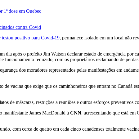
por 1ª dose em Quebec
cinados contra Covid
testou positivo para Covid-19
, permanece isolado em um local não rev
 um dia após o prefeito Jim Watson declarar estado de emergência por
de funcionamento reduzido, com os proprietários reclamando de perdas 
segurança dos moradores representados pelas manifestações em andamento
o de vacina que exige que os caminhoneiros que entram no Canadá es
atos de máscaras, restrições a reuniões e outros esforços preventivos c
se o manifestante James MacDonald à
CNN
, acrescentando que está em 
undo, com cerca de quatro em cada cinco canadenses totalmente vacin