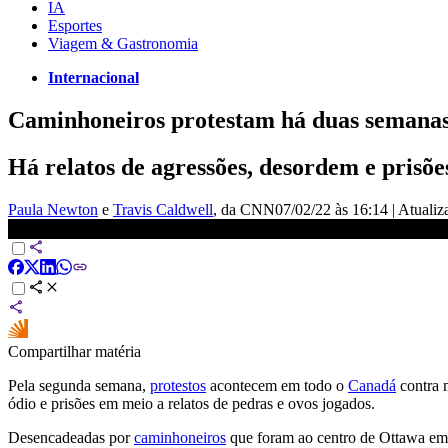
IA
Esportes
Viagem & Gastronomia
Internacional
Caminhoneiros protestam há duas semanas
Há relatos de agressões, desordem e prisõe
Paula Newton
e
Travis Caldwell
, da CNN
07/02/22 às 16:14
|
Atuali
Caminhoneiros do Canadá protestam contra regras da pandemia | 
Compartilhar matéria
Pela segunda semana,
protestos
acontecem em todo o
Canadá
contra 
ódio e prisões em meio a relatos de pedras e ovos jogados.
Desencadeadas por
caminhoneiros
que foram ao centro de Ottawa em 2