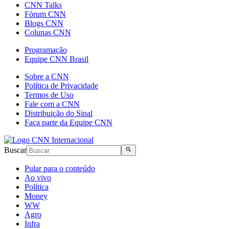
CNN Talks
Fórum CNN
Blogs CNN
Colunas CNN
Programação
Equipe CNN Brasil
Sobre a CNN
Política de Privacidade
Termos de Uso
Fale com a CNN
Distribuição do Sinal
Faça parte da Equipe CNN
Buscar
Pular para o conteúdo
Ao vivo
Política
Money
WW
Agro
Infra