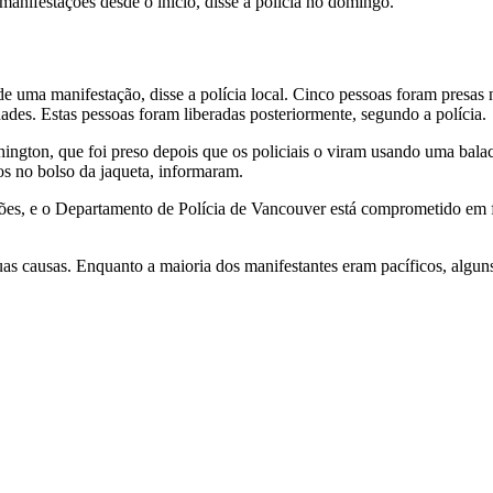
manifestações desde o início, disse a polícia no domingo.
 uma manifestação, disse a polícia local. Cinco pessoas foram presas 
ades. Estas pessoas foram liberadas posteriormente, segundo a polícia.
ngton, que foi preso depois que os policiais o viram usando uma balacl
s no bolso da jaqueta, informaram.
niões, e o Departamento de Polícia de Vancouver está comprometido em f
uas causas. Enquanto a maioria dos manifestantes eram pacíficos, algu