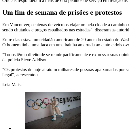
Oficiais responderam a mais de 650 pedidos de serviço em relação às 
Um fim de semana de prisões e protestos
Em Vancouver, centenas de veículos viajaram pela cidade a caminho de
sendo chutados e pregos espalhados nas estradas", disseram as autorid
Entre elas estava um cidadão americano de 29 anos do estado de Washi
O homem tinha uma faca em uma bainha amarrada ao cinto e dois ovo
"Todos têm o direito de se reunir pacificamente e expressar suas opi
da polícia Steve Addison.
"Os protestos de hoje atraíram milhares de pessoas apaixonadas por s
ilegal", acrescentou.
Leia Mais: