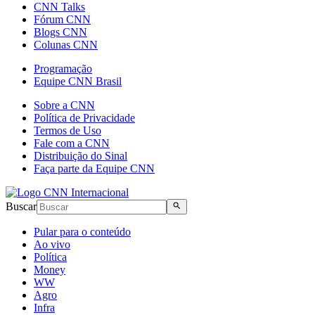
CNN Talks
Fórum CNN
Blogs CNN
Colunas CNN
Programação
Equipe CNN Brasil
Sobre a CNN
Política de Privacidade
Termos de Uso
Fale com a CNN
Distribuição do Sinal
Faça parte da Equipe CNN
Buscar
Pular para o conteúdo
Ao vivo
Política
Money
WW
Agro
Infra