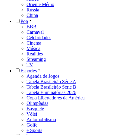
Oriente Médio
Rússia
China
Pop
BBB
Carnaval
Celebridades
Cinema
Música
Realities
Streaming
TV
Esportes
Agenda de Jogos
Tabela Brasileirão Série A
Tabela Brasileirão Série B
Tabela Eliminatórias 2026
Copa Libertadores da América
Olimpíadas
Basquete
Vôlei
Automobilismo
Golfe
e-Sports