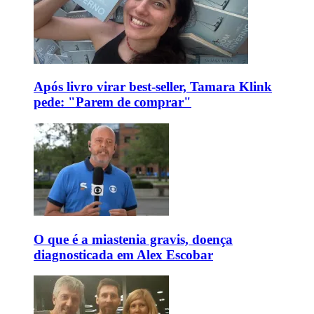
Após livro virar best-seller, Tamara Klink
pede: "Parem de comprar"
O que é a miastenia gravis, doença
diagnosticada em Alex Escobar