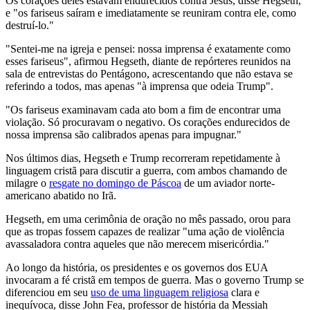
Os corações deles estavam endurecidos contra Jesus, disse Hegseth,
e "os fariseus saíram e imediatamente se reuniram contra ele, como
destruí-lo."
"Sentei-me na igreja e pensei: nossa imprensa é exatamente como
‌esses ⁠fariseus", afirmou Hegseth, diante ‌de repórteres reunidos na
sala de entrevistas do Pentágono, acrescentando que não estava se
referindo a todos, mas apenas "à imprensa que odeia Trump".
"Os fariseus examinavam cada ato bom a fim de encontrar uma
⁠violação. Só procuravam o negativo. Os corações endurecidos ⁠de
nossa imprensa são calibrados apenas para impugnar."
Nos últimos dias, Hegseth e Trump recorreram repetidamente à
linguagem cristã para discutir ‌a guerra, com ambos chamando de
milagre o
resgate no domingo de Páscoa
de um aviador norte-
americano abatido no Irã.
Hegseth, em uma cerimônia de oração no mês passado, orou para
que as tropas fossem capazes de realizar "uma ação de violência
avassaladora contra aqueles que não merecem ‌misericórdia."
Ao longo da história, os presidentes e os governos dos EUA
invocaram a fé cristã em tempos de guerra. Mas o governo Trump se
diferenciou em seu
uso de uma linguagem religiosa
clara e
inequívoca, disse John Fea, professor de história da Messiah