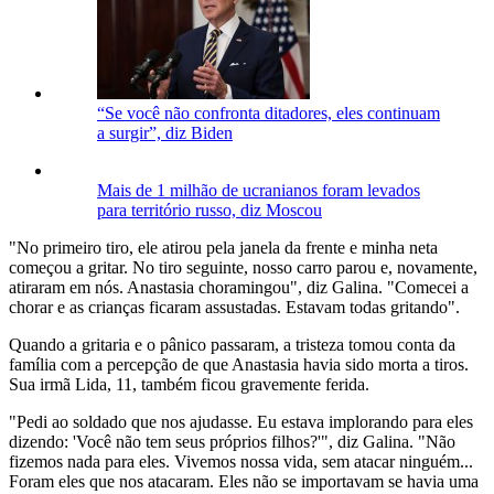
“Se você não confronta ditadores, eles continuam
a surgir”, diz Biden
Mais de 1 milhão de ucranianos foram levados
para território russo, diz Moscou
"No primeiro tiro, ele atirou pela janela da frente e minha neta
começou a gritar. No tiro seguinte, nosso carro parou e, novamente,
atiraram em nós. Anastasia choramingou", diz Galina. "Comecei a
chorar e as crianças ficaram assustadas. Estavam todas gritando".
Quando a gritaria e o pânico passaram, a tristeza tomou conta da
família com a percepção de que Anastasia havia sido morta a tiros.
Sua irmã Lida, 11, também ficou gravemente ferida.
"Pedi ao soldado que nos ajudasse. Eu estava implorando para eles
dizendo: 'Você não tem seus próprios filhos?'", diz Galina. "Não
fizemos nada para eles. Vivemos nossa vida, sem atacar ninguém...
Foram eles que nos atacaram. Eles não se importavam se havia uma