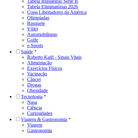
Tabela Brasileirão Série B
Tabela Eliminatórias 2026
Copa Libertadores da América
Olimpíadas
Basquete
Vôlei
Automobilismo
Golfe
e-Sports
Saúde
Roberto Kalil - Sinais Vitais
Alimentação
Exercícios Físicos
Vacinação
Câncer
Drogas
Obesidade
Tecnologia
Nasa
Ciência
Curiosidades
Viagem & Gastronomia
Viagem
Gastronomia