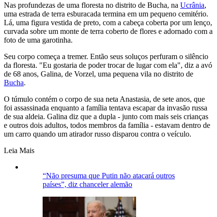
Nas profundezas de uma floresta no distrito de Bucha, na
Ucrânia
,
uma estrada de terra esburacada termina em um pequeno cemitério.
Lá, uma figura vestida de preto, com a cabeça coberta por um lenço,
curvada sobre um monte de terra coberto de flores e adornado com a
foto de uma garotinha.
Seu corpo começa a tremer. Então seus soluços perfuram o silêncio
da floresta. "Eu gostaria de poder trocar de lugar com ela", diz a avó
de 68 anos, Galina, de Vorzel, uma pequena vila no distrito de
Bucha
.
O túmulo contém o corpo de sua neta Anastasia, de sete anos, que
foi assassinada enquanto a família tentava escapar da invasão russa
de sua aldeia. Galina diz que a dupla - junto com mais seis crianças
e outros dois adultos, todos membros da família - estavam dentro de
um carro quando um atirador russo disparou contra o veículo.
Leia Mais
“Não presuma que Putin não atacará outros
países”, diz chanceler alemão