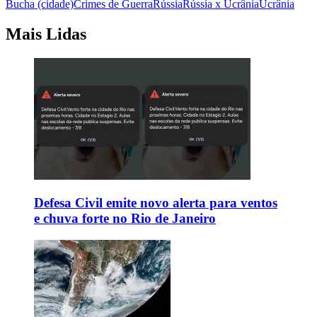
Bucha (cidade)
Crimes de Guerra
Rússia
Rússia x Ucrânia
Ucrânia
Mais Lidas
Defesa Civil emite novo alerta para ventos
e chuva forte no Rio de Janeiro