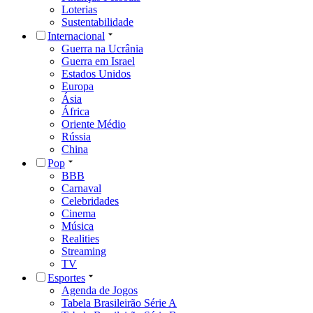
Loterias
Sustentabilidade
Internacional
Guerra na Ucrânia
Guerra em Israel
Estados Unidos
Europa
Ásia
África
Oriente Médio
Rússia
China
Pop
BBB
Carnaval
Celebridades
Cinema
Música
Realities
Streaming
TV
Esportes
Agenda de Jogos
Tabela Brasileirão Série A