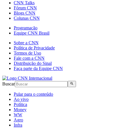
CNN Talks
Fórum CNN
Blogs CNN
Colunas CNN
Programação
Equipe CNN Brasil
Sobre a CNN
Política de Privacidade
Termos de Uso
Fale com a CNN
Distribuição do Sinal
Faça parte da Equipe CNN
Buscar
Pular para o conteúdo
Ao vivo
Política
Money
WW
Agro
Infra