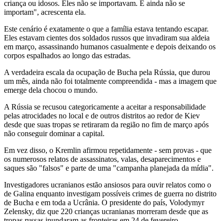
criança ou idosos. Eles não se importavam. E ainda não se
importam", acrescenta ela.
Este cenário é exatamente o que a família estava tentando escapar.
Eles estavam cientes dos soldados russos que invadiram sua aldeia
em março, assassinando humanos casualmente e depois deixando os
corpos espalhados ao longo das estradas.
A verdadeira escala da ocupação de Bucha pela Rússia, que durou
um mês, ainda não foi totalmente compreendida - mas a imagem que
emerge dela chocou o mundo.
A Rússia se recusou categoricamente a aceitar a responsabilidade
pelas atrocidades no local e de outros distritos ao redor de Kiev
desde que suas tropas se retiraram da região no fim de março após
não conseguir dominar a capital.
Em vez disso, o Kremlin afirmou repetidamente - sem provas - que
os numerosos relatos de assassinatos, valas, desaparecimentos e
saques são "falsos" e parte de uma "campanha planejada da mídia".
Investigadores ucranianos estão ansiosos para ouvir relatos como o
de Galina enquanto investigam possíveis crimes de guerra no distrito
de Bucha e em toda a Ucrânia. O presidente do país, Volodymyr
Zelensky, diz que 220 crianças ucranianas morreram desde que as
tropas russas inundaram as fronteiras em 24 de fevereiro.