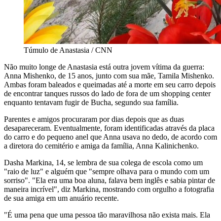
Túmulo de Anastasia / CNN
Não muito longe de Anastasia está outra jovem vítima da guerra:
Anna Mishenko, de 15 anos, junto com sua mãe, Tamila Mishenko.
Ambas foram baleados e queimadas até a morte em seu carro depois
de encontrar tanques russos do lado de fora de um shopping center
enquanto tentavam fugir de Bucha, segundo sua família.
Parentes e amigos procuraram por dias depois que as duas
desapareceram. Eventualmente, foram identificadas através da placa
do carro e do pequeno anel que Anna usava no dedo, de acordo com
a diretora do cemitério e amiga da família, Anna Kalinichenko.
Dasha Markina, 14, se lembra de sua colega de escola como um
"raio de luz" e alguém que "sempre olhava para o mundo com um
sorriso". "Ela era uma boa aluna, falava bem inglês e sabia pintar de
maneira incrível", diz Markina, mostrando com orgulho a fotografia
de sua amiga em um anuário recente.
"É uma pena que uma pessoa tão maravilhosa não exista mais. Ela