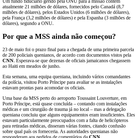
Um fundo fiduciário gerido pela ONU para a missão contém
atualmente 21 milhões de dólares, fornecidos pelo Canadá (8,7
milhões de dólares), pelos Estados Unidos (6 milhões de dólares),
pela França (3,2 milhões de dólares) e pela Espanha (3 milhões de
dólares), segundo a ONU.
Por que a MSS ainda não começou?
23 de maio foi o prazo final para a chegada de uma primeira parcela
de 200 policiais quenianos, de acordo com documentos vistos pela
CNN
. Esperava-se que dezenas de oficiais jamaicanos chegassem
ao Haiti em meados de junho.
Esta semana, uma equipa queniana, incluindo vários comandantes
da polícia, visitou Porto Príncipe para avaliar se as instalações
estavam prontas para acomodar os oficiais.
Uma base da MSS perto do aeroporto Toussaint Louverture, em
Porto Príncipe, está quase concluída – contando com instalações
médicas e um cirurgião de trauma já no local – mas a delegação
queniana concluiu que alguns equipamentos eram insuficientes. Eles
estavam particularmente preocupados com a falta de helicópteros
para retiradas médicas, disseram várias fontes, citando confusão
sobre qual país os forneceria. As autoridades quenianas não
responderam aos pedidos de comentários da
CNN
.