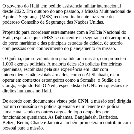
O governo do Haiti tem pedido assistência militar internacional
desde 2022. Em outubro do ano passado, a Missão Multinacional de
Apoio à Segurança (MSS) recebeu finalmente luz verde do
poderoso Conselho de Segurança das Nações Unidas.
Projetado para coordenar estreitamente com a Polícia Nacional do
Haiti, espera-se que a MSS se concentre na segurança do aeroporto,
do porto marítimo e das principais estradas da cidade, de acordo
com pessoas com conhecimento do planejamento da missão.
O Quênia, que se voluntariou para liderar a missão, comprometeu
1.000 agentes policiais. A maioria deles são polícias fronteiriças
quenianas, escolhidas pela sua experiência em lidar com
intervenientes não estatais armados, como o Al Shabaab, e em
operar em contextos estrangeiros como a Somália, o Sudão e o
Congo, segundo Bill O'Neill, especialista da ONU em questões de
direitos humanos no Haiti.
De acordo com documentos vistos pela
CNN
, a missão será dirigida
por um comissário da polícia queniana e um tenente da polícia
jamaicana, sendo os outros cargos do topo ocupados por
funcionários quenianos. As Bahamas, Bangladesh, Barbados,
Belize, Benin, Chade e Jamaica também prometeram contribuir com
pessoal para a missão.