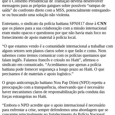
que o Conselho Presidencial de Transição deveria desenvolver
mensagens para as próprias gangues sobre possíveis “rampas de
saída” do confronto direto com a MSS, potencialmente entregando-
se ou buscando uma solução não violenta.
Entretanto, o sindicato da polícia haitiana SPNH17 disse à
CNN
que os planos para a sua colaboração com a missão internacional
eram muito opacos e questionou por que não havia mais foco no
fornecimento de apoio material à polícia local.
“O que estamos vendo é a comunidade internacional a trabalhar com
alguns setores sem planos claros sobre o que farão e como. Nem
sabemos como iremos comunicar com os polícias quenianos que
falam inglês. Falamos francês e crioulo no Haiti”, afirmou o
sindicato em comunicado. “Acreditamos que apenas a polícia
haitiana pode fornecer segurança a longo prazo ao Haiti. O que
precisamos é de materiais e apoio logístico.”
O grupo anticorrupção haitiano Nou Pap Dòmi (NPD) repetiu a
preocupação com a transparência, observando que é necessário
haver mecanismos claros de responsabilização pela conduta das
forças estrangeiras no Haiti.
“Embora o NPD acredite que o apoio internacional é necessário
para enfrentar a crise, sempre defendemos uma abordagem que se
concentre principalmente no fortalecimento da Polícia Nacional