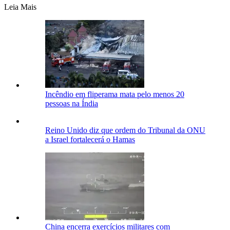
Leia Mais
Incêndio em fliperama mata pelo menos 20
pessoas na Índia
Reino Unido diz que ordem do Tribunal da ONU
a Israel fortalecerá o Hamas
China encerra exercícios militares com