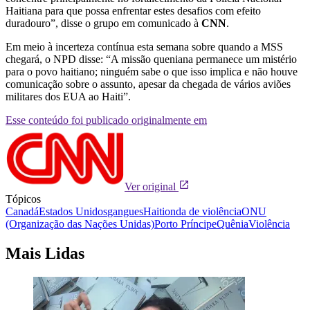
Haitiana para que possa enfrentar estes desafios com efeito
duradouro”, disse o grupo em comunicado à
CNN
.
Em meio à incerteza contínua esta semana sobre quando a MSS
chegará, o NPD disse: “A missão queniana permanece um mistério
para o povo haitiano; ninguém sabe o que isso implica e não houve
comunicação sobre o assunto, apesar da chegada de vários aviões
militares dos EUA ao Haiti”.
Esse conteúdo foi publicado originalmente em
Ver original
Tópicos
Canadá
Estados Unidos
gangues
Haiti
onda de violência
ONU
(Organização das Nações Unidas)
Porto Príncipe
Quênia
Violência
Mais Lidas