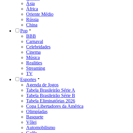
Ásia
África
Oriente Médio
Rússia
China
Pop
BBB
Carnaval
Celebridades
Cinema
Música
Realities
Streaming
TV
Esportes
Agenda de Jogos
Tabela Brasileirão Série A
Tabela Brasileirão Série B
Tabela Eliminatórias 2026
Copa Libertadores da América
Olimpíadas
Basquete
Vôlei
Automobilismo
Golfe