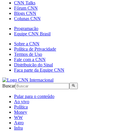
CNN Talks
Fórum CNN
Blogs CNN
Colunas CNN
Programação
Equipe CNN Brasil
Sobre a CNN
Política de Privacidade
Termos de Uso
Fale com a CNN
Distribuição do Sinal
Faça parte da Equipe CNN
Buscar
Pular para o conteúdo
Ao vivo
Política
Money
WW
Agro
Infra