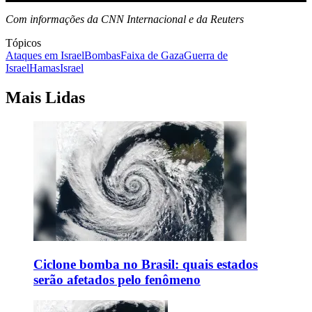
Com informações da CNN Internacional e da Reuters
Tópicos
Ataques em Israel
Bombas
Faixa de Gaza
Guerra de
Israel
Hamas
Israel
Mais Lidas
Ciclone bomba no Brasil: quais estados
serão afetados pelo fenômeno