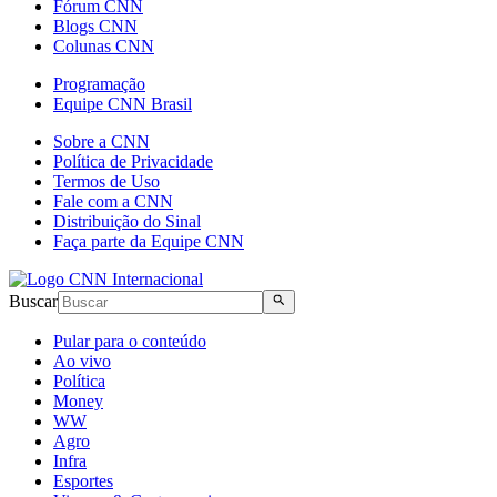
Fórum CNN
Blogs CNN
Colunas CNN
Programação
Equipe CNN Brasil
Sobre a CNN
Política de Privacidade
Termos de Uso
Fale com a CNN
Distribuição do Sinal
Faça parte da Equipe CNN
Buscar
Pular para o conteúdo
Ao vivo
Política
Money
WW
Agro
Infra
Esportes