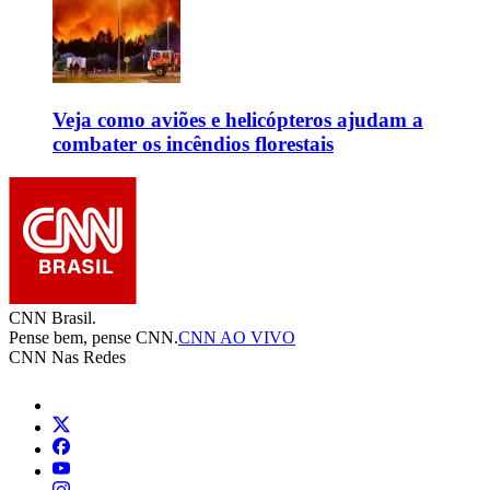
Veja como aviões e helicópteros ajudam a
combater os incêndios florestais
CNN Brasil.
Pense bem, pense CNN.
CNN AO VIVO
CNN Nas Redes