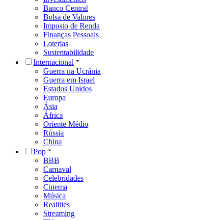
Banco Central
Bolsa de Valores
Imposto de Renda
Finanças Pessoais
Loterias
Sustentabilidade
Internacional
Guerra na Ucrânia
Guerra em Israel
Estados Unidos
Europa
Ásia
África
Oriente Médio
Rússia
China
Pop
BBB
Carnaval
Celebridades
Cinema
Música
Realities
Streaming