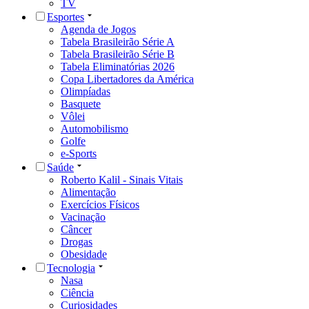
TV
Esportes
Agenda de Jogos
Tabela Brasileirão Série A
Tabela Brasileirão Série B
Tabela Eliminatórias 2026
Copa Libertadores da América
Olimpíadas
Basquete
Vôlei
Automobilismo
Golfe
e-Sports
Saúde
Roberto Kalil - Sinais Vitais
Alimentação
Exercícios Físicos
Vacinação
Câncer
Drogas
Obesidade
Tecnologia
Nasa
Ciência
Curiosidades