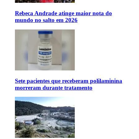
Rebeca Andrade atinge maior nota do
mundo no salto em 2026
Sete pacientes que receberam polilaminina
morreram durante tratamento