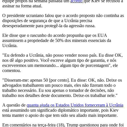
equipe propôs na semana passada um
acordo
que Kiev se recusou a
assinar na forma atual.
O presidente ucraniano falou que o acordo proposto não continha as
disposições de segurança de que a Ucrânia precisa
desesperadamente para protegê-la da agressão russa.
Ele disse que o rascunho do acordo propunha que os EUA
assumissem a propriedade de 50% dos minerais essenciais da
Ucrânia.
"Eu defendo a Ucrânia, não posso vender nosso país. Eu disse OK,
nos dê algo positivo. Você escreve algum tipo de garantia, e nós
escreveremos um memorando... algum tipo de porcentagem", ele
comentou.
"Disseram-me: apenas 50 [por cento]. Eu disse: OK, não. Deixe os
advogados trabalharem um pouco mais, eles não fizeram todo o
trabalho necessário. Eu sou apenas o tomador de decisões, não
trabalho nos detalhes deste documento. Deixe-os trabalhar nele."
A questão de
quanta ajuda os Estados Unidos forneceram à Ucrânia
está assumindo um significado diplomático importante, pois Kiev
tenta manter o apoio do que tem sido seu aliado mais importante.
Em comentários na terça-feira (18), Trump questionou para onde foi