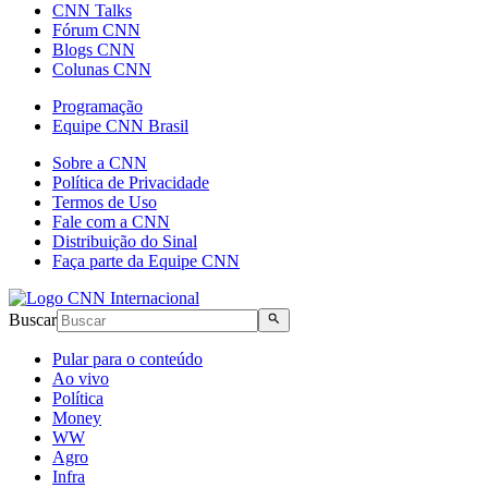
CNN Talks
Fórum CNN
Blogs CNN
Colunas CNN
Programação
Equipe CNN Brasil
Sobre a CNN
Política de Privacidade
Termos de Uso
Fale com a CNN
Distribuição do Sinal
Faça parte da Equipe CNN
Buscar
Pular para o conteúdo
Ao vivo
Política
Money
WW
Agro
Infra