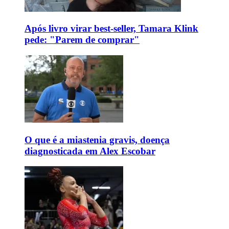
Após livro virar best-seller, Tamara Klink
pede: "Parem de comprar"
O que é a miastenia gravis, doença
diagnosticada em Alex Escobar