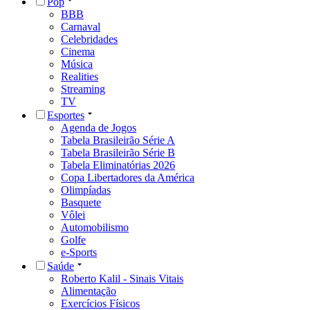
Pop
BBB
Carnaval
Celebridades
Cinema
Música
Realities
Streaming
TV
Esportes
Agenda de Jogos
Tabela Brasileirão Série A
Tabela Brasileirão Série B
Tabela Eliminatórias 2026
Copa Libertadores da América
Olimpíadas
Basquete
Vôlei
Automobilismo
Golfe
e-Sports
Saúde
Roberto Kalil - Sinais Vitais
Alimentação
Exercícios Físicos