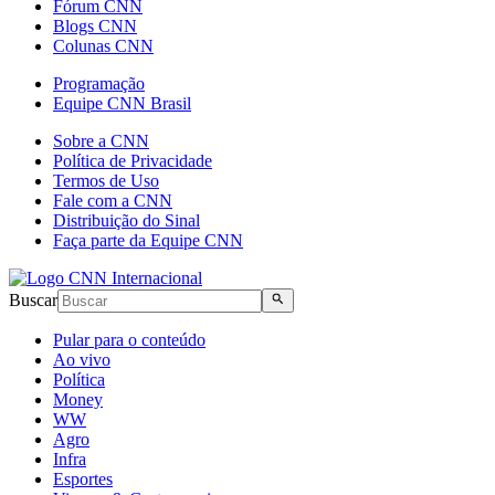
Fórum CNN
Blogs CNN
Colunas CNN
Programação
Equipe CNN Brasil
Sobre a CNN
Política de Privacidade
Termos de Uso
Fale com a CNN
Distribuição do Sinal
Faça parte da Equipe CNN
Buscar
Pular para o conteúdo
Ao vivo
Política
Money
WW
Agro
Infra
Esportes