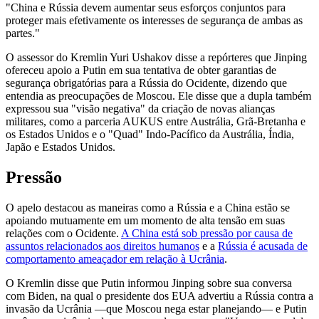
"China e Rússia devem aumentar seus esforços conjuntos para
proteger mais efetivamente os interesses de segurança de ambas as
partes."
O assessor do Kremlin Yuri Ushakov disse a repórteres que Jinping
ofereceu apoio a Putin em sua tentativa de obter garantias de
segurança obrigatórias para a Rússia do Ocidente, dizendo que
entendia as preocupações de Moscou. Ele disse que a dupla também
expressou sua "visão negativa" da criação de novas alianças
militares, como a parceria AUKUS entre Austrália, Grã-Bretanha e
os Estados Unidos e o "Quad" Indo-Pacífico da Austrália, Índia,
Japão e Estados Unidos.
Pressão
O apelo destacou as maneiras como a Rússia e a China estão se
apoiando mutuamente em um momento de alta tensão em suas
relações com o Ocidente.
A China está sob pressão por causa de
assuntos relacionados aos direitos humanos
e a
Rússia é acusada de
comportamento ameaçador em relação à Ucrânia
.
O Kremlin disse que Putin informou Jinping sobre sua conversa
com Biden, na qual o presidente dos EUA advertiu a Rússia contra a
invasão da Ucrânia —que Moscou nega estar planejando— e Putin