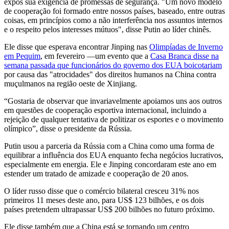
expôs sua exigência de promessas de segurança. "Um novo modelo
de cooperação foi formado entre nossos países, baseado, entre outras
coisas, em princípios como a não interferência nos assuntos internos
e o respeito pelos interesses mútuos", disse Putin ao líder chinês.
Ele disse que esperava encontrar Jinping nas
Olimpíadas de Inverno
em Pequim
, em fevereiro —um evento que a
Casa Branca disse na
semana passada que funcionários do governo dos EUA boicotariam
por causa das "atrocidades" dos direitos humanos na China contra
muçulmanos na região oeste de Xinjiang.
“Gostaria de observar que invariavelmente apoiamos uns aos outros
em questões de cooperação esportiva internacional, incluindo a
rejeição de qualquer tentativa de politizar os esportes e o movimento
olímpico”, disse o presidente da Rússia.
Putin usou a parceria da Rússia com a China como uma forma de
equilibrar a influência dos EUA enquanto fecha negócios lucrativos,
especialmente em energia. Ele e Jinping concordaram este ano em
estender um tratado de amizade e cooperação de 20 anos.
O líder russo disse que o comércio bilateral cresceu 31% nos
primeiros 11 meses deste ano, para US$ 123 bilhões, e os dois
países pretendem ultrapassar US$ 200 bilhões no futuro próximo.
Ele disse também que a China está se tornando um centro