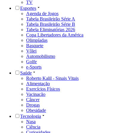
TV
Esportes
Agenda de Jogos
Tabela Brasileirão Série A
Tabela Brasileirão Série B
Tabela Eliminatórias 2026
Copa Libertadores da América
Olimpíadas
Basquete
Vôlei
Automobilismo
Golfe
e-Sports
Saúde
Roberto Kalil - Sinais Vitais
Alimentação
Exercícios Físicos
Vacinação
Câncer
Drogas
Obesidade
Tecnologia
Nasa
Ciência
Curiosidades