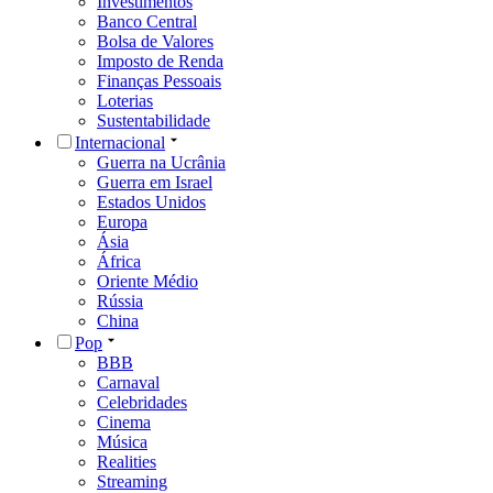
Investimentos
Banco Central
Bolsa de Valores
Imposto de Renda
Finanças Pessoais
Loterias
Sustentabilidade
Internacional
Guerra na Ucrânia
Guerra em Israel
Estados Unidos
Europa
Ásia
África
Oriente Médio
Rússia
China
Pop
BBB
Carnaval
Celebridades
Cinema
Música
Realities
Streaming