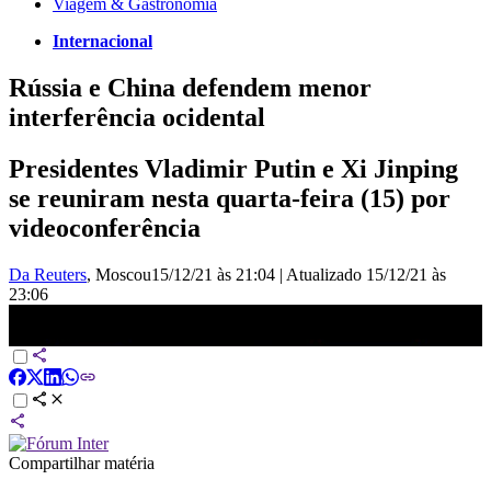
Viagem & Gastronomia
Internacional
Rússia e China defendem menor
interferência ocidental
Presidentes Vladimir Putin e Xi Jinping
se reuniram nesta quarta-feira (15) por
videoconferência
Da Reuters
, Moscou
15/12/21 às 21:04
|
Atualizado
15/12/21 às
23:06
Rússia e China reafirmam parceria estratégica no mundo | JORNAL
DA CNN
Compartilhar matéria