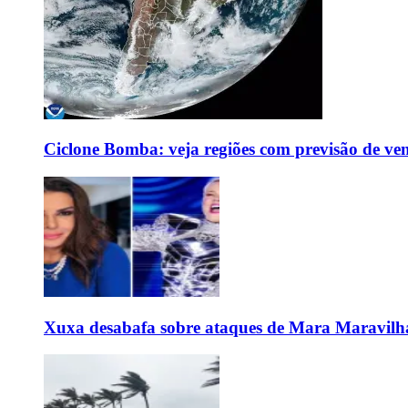
Ciclone Bomba: veja regiões com previsão de ven
Xuxa desabafa sobre ataques de Mara Maravilh