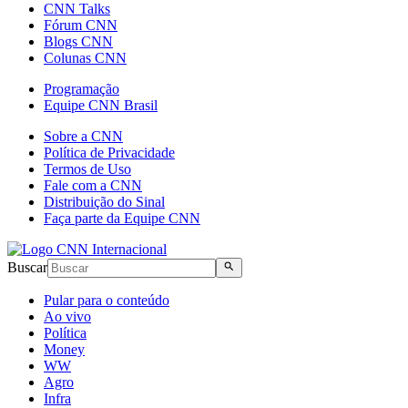
CNN Talks
Fórum CNN
Blogs CNN
Colunas CNN
Programação
Equipe CNN Brasil
Sobre a CNN
Política de Privacidade
Termos de Uso
Fale com a CNN
Distribuição do Sinal
Faça parte da Equipe CNN
Buscar
Pular para o conteúdo
Ao vivo
Política
Money
WW
Agro
Infra