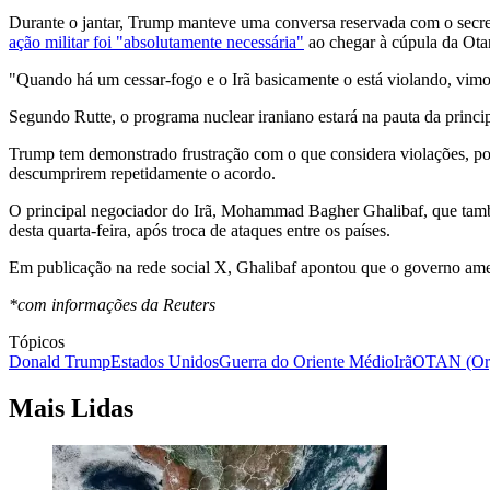
Durante o jantar, Trump manteve uma conversa reservada com o secret
ação militar foi "absolutamente necessária"
ao chegar à cúpula da Otan
"Quando há um cessar-fogo e o Irã basicamente o está violando, vimo
Segundo Rutte, o programa nuclear iraniano estará na pauta da princip
Trump tem demonstrado frustração com o que considera violações, po
descumprirem repetidamente o acordo.
O principal negociador do Irã, Mohammad Bagher Ghalibaf, que tam
desta quarta-feira, após troca de ataques entre os países.
Em publicação na rede social X, Ghalibaf apontou que o governo amer
*com informações da Reuters
Tópicos
Donald Trump
Estados Unidos
Guerra do Oriente Médio
Irã
OTAN (Orga
Mais Lidas