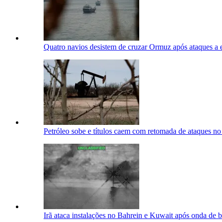
Quatro navios desistem de cruzar Ormuz após ataques a
Petróleo sobe e títulos caem com retomada de ataques n
Irã ataca instalações no Bahrein e Kuwait após onda d