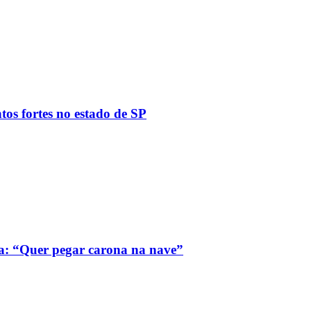
tos fortes no estado de SP
a: “Quer pegar carona na nave”