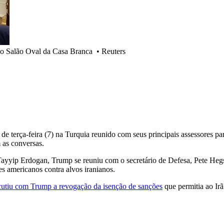
no Salão Oval da Casa Branca
•
Reuters
e terça-feira (7) na Turquia reunido com seus principais assessores pa
 as conversas.
 Tayyip Erdogan, Trump se reuniu com o secretário de Defesa, Pete Heg
s americanos contra alvos iranianos.
cutiu com Trump a revogação da isenção de sanções
que permitia ao Irã