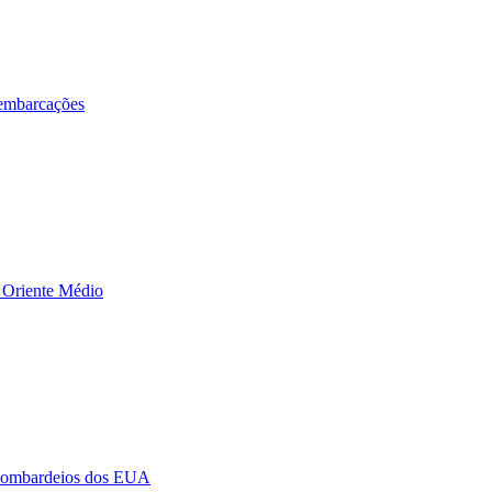
 embarcações
o Oriente Médio
e bombardeios dos EUA