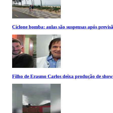
Ciclone bomba: aulas são suspensas após previs
Filho de Erasmo Carlos deixa produção de show