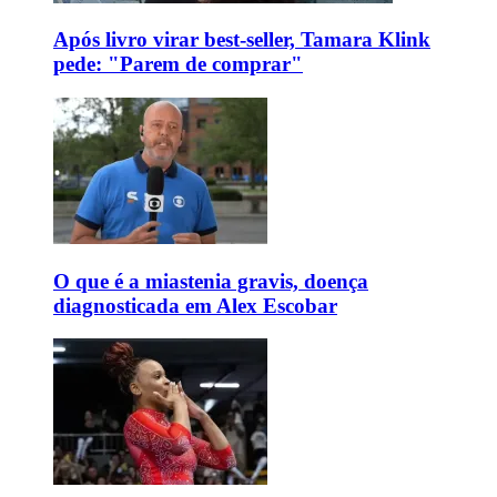
Após livro virar best-seller, Tamara Klink
pede: "Parem de comprar"
O que é a miastenia gravis, doença
diagnosticada em Alex Escobar