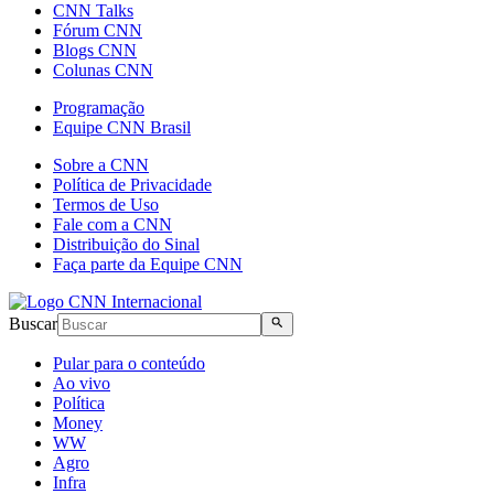
CNN Talks
Fórum CNN
Blogs CNN
Colunas CNN
Programação
Equipe CNN Brasil
Sobre a CNN
Política de Privacidade
Termos de Uso
Fale com a CNN
Distribuição do Sinal
Faça parte da Equipe CNN
Buscar
Pular para o conteúdo
Ao vivo
Política
Money
WW
Agro
Infra