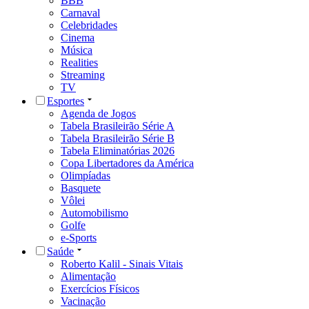
BBB
Carnaval
Celebridades
Cinema
Música
Realities
Streaming
TV
Esportes
Agenda de Jogos
Tabela Brasileirão Série A
Tabela Brasileirão Série B
Tabela Eliminatórias 2026
Copa Libertadores da América
Olimpíadas
Basquete
Vôlei
Automobilismo
Golfe
e-Sports
Saúde
Roberto Kalil - Sinais Vitais
Alimentação
Exercícios Físicos
Vacinação