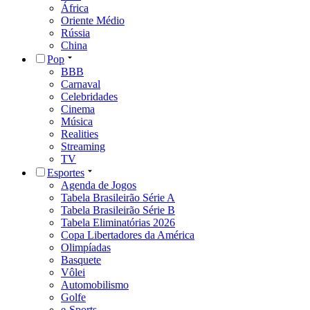
África
Oriente Médio
Rússia
China
Pop
BBB
Carnaval
Celebridades
Cinema
Música
Realities
Streaming
TV
Esportes
Agenda de Jogos
Tabela Brasileirão Série A
Tabela Brasileirão Série B
Tabela Eliminatórias 2026
Copa Libertadores da América
Olimpíadas
Basquete
Vôlei
Automobilismo
Golfe
e-Sports