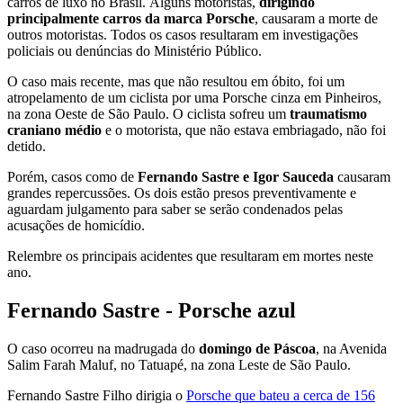
carros de luxo no Brasil. Alguns motoristas,
dirigindo
principalmente carros da marca Porsche
, causaram a morte de
outros motoristas. Todos os casos resultaram em investigações
policiais ou denúncias do Ministério Público.
O caso mais recente, mas que não resultou em óbito, foi um
atropelamento de um ciclista por uma Porsche cinza em Pinheiros,
na zona Oeste de São Paulo. O ciclista sofreu um
traumatismo
craniano médio
e o motorista, que não estava embriagado, não foi
detido.
Porém, casos como de
Fernando Sastre e Igor Sauceda
causaram
grandes repercussões. Os dois estão presos preventivamente e
aguardam julgamento para saber se serão condenados pelas
acusações de homicídio.
Relembre os principais acidentes que resultaram em mortes neste
ano.
Fernando Sastre - Porsche azul
O caso ocorreu na madrugada do
domingo de Páscoa
, na Avenida
Salim Farah Maluf, no Tatuapé, na zona Leste de São Paulo.
Fernando Sastre Filho dirigia o
Porsche que bateu a cerca de 156