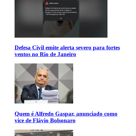
Defesa Civil emite alerta severo para fortes
ventos no Rio de Janeiro
Quem é Alfredo Gaspar, anunciado como
vice de Flávio Bolsonaro