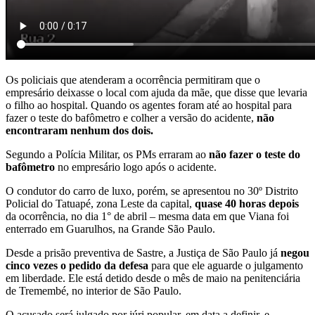
Os policiais que atenderam a ocorrência permitiram que o
empresário deixasse o local com ajuda da mãe, que disse que levaria
o filho ao hospital. Quando os agentes foram até ao hospital para
fazer o teste do bafômetro e colher a versão do acidente,
não
encontraram nenhum dos dois.
Segundo a Polícia Militar, os PMs erraram ao
não fazer o teste do
bafômetro
no empresário logo após o acidente.
O condutor do carro de luxo, porém, se apresentou no 30º Distrito
Policial do Tatuapé, zona Leste da capital,
quase 40 horas depois
da ocorrência, no dia 1° de abril – mesma data em que Viana foi
enterrado em Guarulhos, na Grande São Paulo.
Desde a prisão preventiva de Sastre, a Justiça de São Paulo já
negou
cinco vezes o pedido da defesa
para que ele aguarde o julgamento
em liberdade. Ele está detido desde o mês de maio na penitenciária
de Tremembé, no interior de São Paulo.
O acusado será julgado por júri popular, em data a definir, e