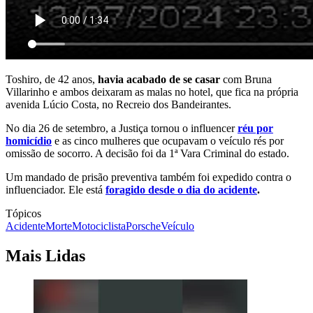
Toshiro, de 42 anos,
havia acabado de se casar
com Bruna
Villarinho e ambos deixaram as malas no hotel, que fica na própria
avenida Lúcio Costa, no Recreio dos Bandeirantes.
No dia 26 de setembro, a Justiça tornou o influencer
réu por
homicídio
e as cinco mulheres que ocupavam o veículo rés por
omissão de socorro. A decisão foi da 1ª Vara Criminal do estado.
Um mandado de prisão preventiva também foi expedido contra o
influenciador. Ele está
foragido desde o dia do acidente
.
Tópicos
Acidente
Morte
Motociclista
Porsche
Veículo
Mais Lidas