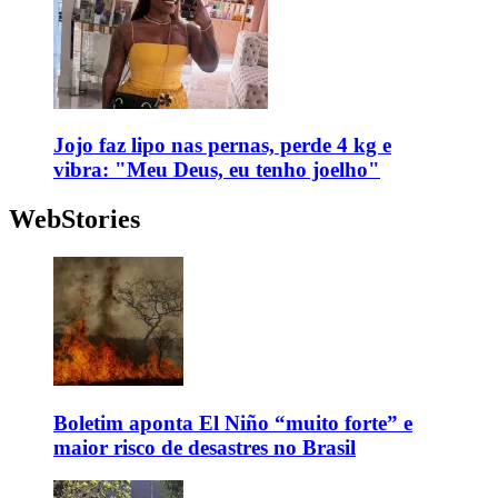
Jojo faz lipo nas pernas, perde 4 kg e
vibra: "Meu Deus, eu tenho joelho"
WebStories
Boletim aponta El Niño “muito forte” e
maior risco de desastres no Brasil