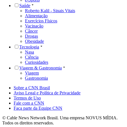
Saúde
Roberto Kalil - Sinais Vitais
Alimentação
Exercícios Físicos
Vacinação
Câncer
Drogas
Obesidade
Tecnologia
Nasa
Ciência
Curiosidades
Viagem & Gastronomia
Viagem
Gastronomia
Sobre a CNN Brasil
Aviso Legal e Política de Privacidade
Termos de Uso
Fale com a CNN
Faça parte da Equipe CNN
© Cable News Network Brasil. Uma empresa NOVUS MÍDIA.
Todos os direitos reservados.