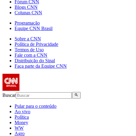
Fórum CNN
Blogs CNN
Colunas CNN
Programação
Equipe CNN Brasil
Sobre a CNN
Política de Privacidade
Termos de Uso
Fale com a CNN
Distribuição do Sinal
Faça parte da Equipe CNN
Buscar
Pular para o conteúdo
Ao vivo
Política
Money
WW
Agro