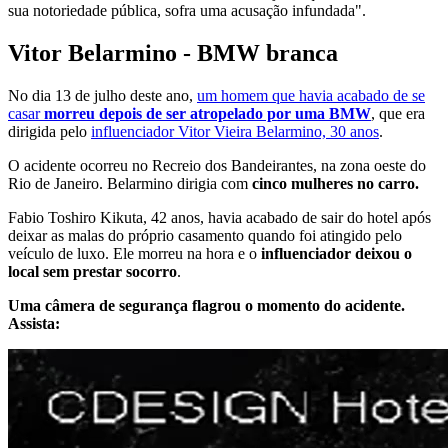
sua notoriedade pública, sofra uma acusação infundada".
Vitor Belarmino - BMW branca
No dia 13 de julho deste ano,
um homem que havia acabado de se
casar
morreu depois de ser atropelado por uma BMW
, que era
dirigida pelo
influenciador Vitor Vieira Belarmino, 30 anos
.
O acidente ocorreu no Recreio dos Bandeirantes, na zona oeste do
Rio de Janeiro. Belarmino dirigia com
cinco mulheres no carro.
Fabio Toshiro Kikuta, 42 anos, havia acabado de sair do hotel após
deixar as malas do próprio casamento quando foi atingido pelo
veículo de luxo. Ele morreu na hora e o
influenciador deixou o
local sem prestar socorro
.
Uma câmera de segurança flagrou o momento do acidente.
Assista: