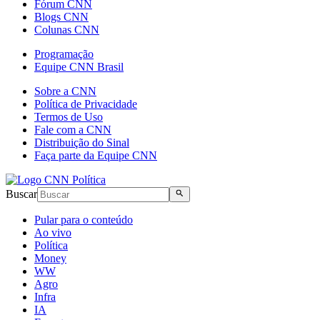
Fórum CNN
Blogs CNN
Colunas CNN
Programação
Equipe CNN Brasil
Sobre a CNN
Política de Privacidade
Termos de Uso
Fale com a CNN
Distribuição do Sinal
Faça parte da Equipe CNN
Buscar
Pular para o conteúdo
Ao vivo
Política
Money
WW
Agro
Infra
IA