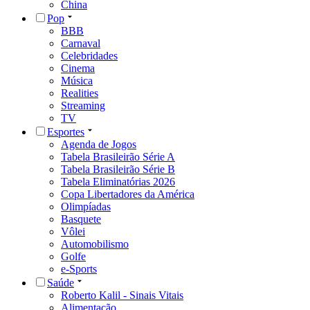
China
Pop
BBB
Carnaval
Celebridades
Cinema
Música
Realities
Streaming
TV
Esportes
Agenda de Jogos
Tabela Brasileirão Série A
Tabela Brasileirão Série B
Tabela Eliminatórias 2026
Copa Libertadores da América
Olimpíadas
Basquete
Vôlei
Automobilismo
Golfe
e-Sports
Saúde
Roberto Kalil - Sinais Vitais
Alimentação