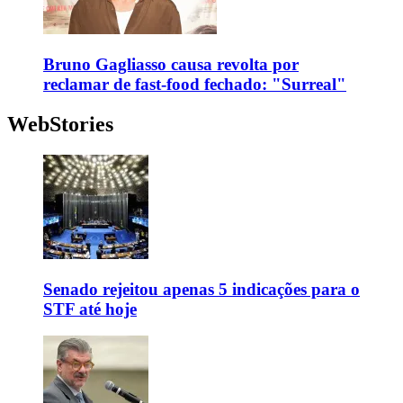
Bruno Gagliasso causa revolta por
reclamar de fast-food fechado: "Surreal"
WebStories
Senado rejeitou apenas 5 indicações para o
STF até hoje