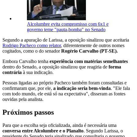
Alcolumbre evita compromisso com 6x1 e
governo teme "pauta-bomba" no Senado
Segundo a apuração de Larissa, a oposição sinalizou que aceitaria
Rodrigo Pacheco como relator
, diferentemente de outros nomes
cogitados, como o do senador
Rogério Carvalho (PT-SE).
Embora Carvalho tenha
experiência com matérias semelhantes
dentro do Senado, a oposição sinalizou que reagiria de
forma
contrária
à sua indicação.
Pessoas ligadas ao próprio Pacheco também foram consultadas e
confirmaram que, por ele,
a indicação seria bem-vinda
. "Ele fala
com todo mundo, ele está só na expectativa", disseram as fontes
ouvidas pela analista.
Próximos passos
Para que a escolha seja oficializada, ainda é necessária uma
conversa entre Alcolumbre e o Planalto
. Segundo Larissa, o
presidente do Senado teria sinalizado que consultaria o governo