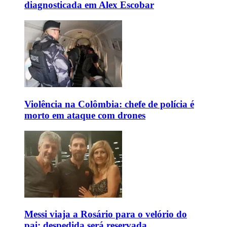
diagnosticada em Alex Escobar
Violência na Colômbia: chefe de polícia é
morto em ataque com drones
Messi viaja a Rosário para o velório do
pai; despedida será reservada