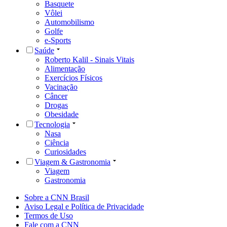
Basquete
Vôlei
Automobilismo
Golfe
e-Sports
Saúde
Roberto Kalil - Sinais Vitais
Alimentação
Exercícios Físicos
Vacinação
Câncer
Drogas
Obesidade
Tecnologia
Nasa
Ciência
Curiosidades
Viagem & Gastronomia
Viagem
Gastronomia
Sobre a CNN Brasil
Aviso Legal e Política de Privacidade
Termos de Uso
Fale com a CNN