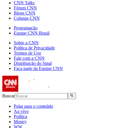
CNN Talks
Fórum CNN
Blogs CNN
Colunas CNN
Programação
Equipe CNN Brasil
Sobre a CNN
Política de Privacidade
Termos de Uso
Fale com a CNN
Distribuição do Sinal
Faça parte da Equipe CNN
Buscar
Pular para o conteúdo
Ao vivo
Política
Money
WW