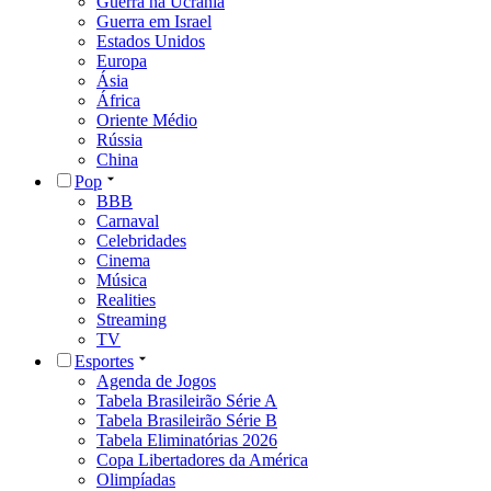
Guerra na Ucrânia
Guerra em Israel
Estados Unidos
Europa
Ásia
África
Oriente Médio
Rússia
China
Pop
BBB
Carnaval
Celebridades
Cinema
Música
Realities
Streaming
TV
Esportes
Agenda de Jogos
Tabela Brasileirão Série A
Tabela Brasileirão Série B
Tabela Eliminatórias 2026
Copa Libertadores da América
Olimpíadas