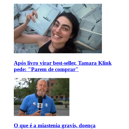
Após livro virar best-seller, Tamara Klink
pede: "Parem de comprar"
O que é a miastenia gravis, doença