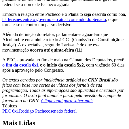
federal se o nome de Pacheco agrada.
Embora a relação entre Pacheco e o Planalto seja descrita como boa,
há
tensões
entre o governo e o atual comando do Senado
, o que
torna esse encontro um passo decisivo.
Além da definição do relator, parlamentares aguardam que
Alcolumbre encaminhe o texto à CCJ (Comissão de Constituição e
Justiça). A expectativa, segundo Larissa, é de que essa
movimentação
ocorra até quinta-feira (11)
.
A PEC, aprovada no fim de maio na Câmara dos Deputados, prevê
o fim da escala 6x1
e o início da escala 5x2
, com vigência 60 dias
após a aprovação pelo Congresso.
Os textos gerados por inteligência artificial na
CNN Brasil
são
feitos com base nos cortes de vídeos dos jornais de sua
programação. Todas as informações são apuradas e checadas por
jornalistas. O texto final também passa pela revisão da equipe de
jornalismo da
CNN
.
Clique aqui para saber mais
.
Tópicos
PEC 6x1
Rodrigo Pacheco
senado federal
Mais Lidas