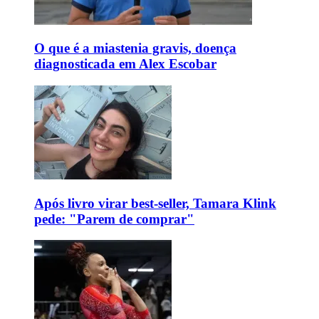
O que é a miastenia gravis, doença
diagnosticada em Alex Escobar
Após livro virar best-seller, Tamara Klink
pede: "Parem de comprar"