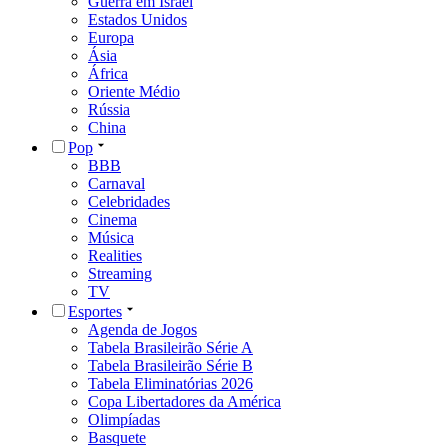
Guerra em Israel
Estados Unidos
Europa
Ásia
África
Oriente Médio
Rússia
China
Pop
BBB
Carnaval
Celebridades
Cinema
Música
Realities
Streaming
TV
Esportes
Agenda de Jogos
Tabela Brasileirão Série A
Tabela Brasileirão Série B
Tabela Eliminatórias 2026
Copa Libertadores da América
Olimpíadas
Basquete