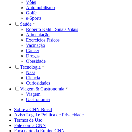
Vôlei
Automobilismo
Golfe
e-Sports
Saúde
Roberto Kalil - Sinais Vitais
Alimentação
Exercícios Físicos
Vacinação
Câncer
Drogas
Obesidade
Tecnologia
Nasa
Ciência
Curiosidades
Viagem & Gastronomia
Viagem
Gastronomia
Sobre a CNN Brasil
Aviso Legal e Política de Privacidade
Termos de Uso
Fale com a CNN
Faça parte da Equipe CNN