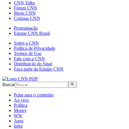
CNN Talks
Fórum CNN
Blogs CNN
Colunas CNN
Programação
Equipe CNN Brasil
Sobre a CNN
Política de Privacidade
Termos de Uso
Fale com a CNN
Distribuição do Sinal
Faça parte da Equipe CNN
Buscar
Pular para o conteúdo
Ao vivo
Política
Money
WW
Agro
Infra