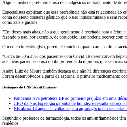
Alguns médicos preferem o uso de analgésicos no tratamento de dores e
Especialistas explicam que essa preferência não está relacionada ao 
conta do efeito colateral gástrico que o uso indiscriminado e sem 
como azia e gastrite.
"Em doses mais altas, não a que geralmente é receitada para a febre e 
fazendo o uso, por exemplo, de corticoide, isso poderia ocorrer com m
O médico infectologista, porém, é cauteloso quanto ao uso do parace
"Cerca de 30 a 35% dos pacientes com Covid-19 desenvolvem hepatite o
aos meus pacientes o uso do ibuprofeno e da dipirona, que são mais s
André Luiz de Moura também destaca que não há diferenças exorbitante
Foram desenvolvidos a partir da aspirina, o primeiro medicamento com 
Destaques do CNN Brasil Business
Pandemia leva petroleira BP ao primeiro prejuízo em uma déca
CEO da Nasdaq elogia garantia de liquidez e ressalta esforço 
BB abrirá 14 agências voltadas para agronegócio em seis estad
Segundo o professor de farmacologia, todos os anti-inflamatórios têm
remédios.