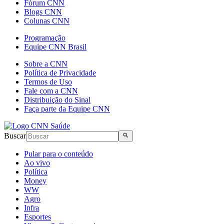
Fórum CNN
Blogs CNN
Colunas CNN
Programação
Equipe CNN Brasil
Sobre a CNN
Política de Privacidade
Termos de Uso
Fale com a CNN
Distribuição do Sinal
Faça parte da Equipe CNN
Buscar
Pular para o conteúdo
Ao vivo
Política
Money
WW
Agro
Infra
Esportes