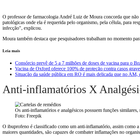
O professor de farmacologia André Luiz de Moura concorda que não é
patológicas onde ela é requerida pelo organismo, pela célula, para re
infecção", explicou.
Moura também destaca que pesquisadores trabalham no momento para e
Leia mais
Consórcio prevê de 5 a 7 milhões de doses de vacina para o Bra
Vacina de Oxford oferece 100% de proteção contra casos grave
Situação da saúde pública em RO é mais delicada que no AM, 
Anti-inflamatórios X Analgés
Os anti-inflamatórios e analgésicos possuem funções similares,
Foto: Freepik
O ibuprofeno é classificado como um anti-inflamatório, assim como a 
maiores quantidades, são capazes de combater inflamações no organi