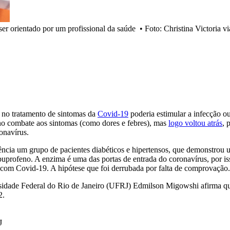
er orientado por um profissional da saúde
•
Foto: Christina Victoria 
 no tratamento de sintomas da
Covid-19
poderia estimular a infecção o
no combate aos sintomas (como dores e febres), mas
logo voltou atrás
, 
onavírus.
ência um grupo de pacientes diabéticos e hipertensos, que demonstrou
rofeno. A enzima é uma das portas de entrada do coronavírus, por is
com Covid-19. A hipótese que foi derrubada por falta de comprovação.
ersidade Federal do Rio de Janeiro (UFRJ) Edmilson Migowshi afirma q
2.
J