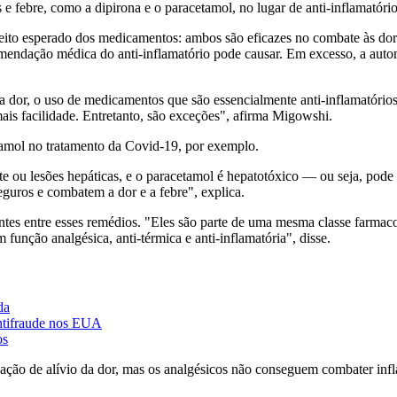
 febre, como a dipirona e o paracetamol, no lugar de anti-inflamatório
efeito esperado dos medicamentos: ambos são eficazes no combate às dor
recomendação médica do anti-inflamatório pode causar. Em excesso, a a
a dor, o uso de medicamentos que são essencialmente anti-inflamatórios 
ais facilidade. Entretanto, são exceções", afirma Migowshi.
tamol no tratamento da Covid-19, por exemplo.
u lesões hepáticas, e o paracetamol é hepatotóxico — ou seja, pode se
eguros e combatem a dor e a febre", explica.
s entre esses remédios. "Eles são parte de uma mesma classe farmacoló
função analgésica, anti-térmica e anti-inflamatória", disse.
da
antifraude nos EUA
os
 ação de alívio da dor, mas os analgésicos não conseguem combater infl