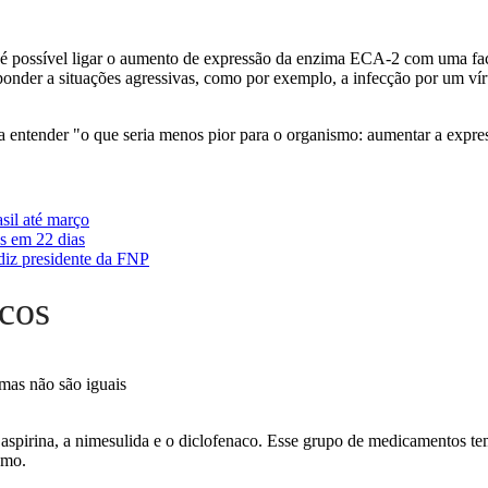
 possível ligar o aumento de expressão da enzima ECA-2 com uma faci
sponder a situações agressivas, como por exemplo, a infecção por um ví
ntender "o que seria menos pior para o organismo: aumentar a express
sil até março
s em 22 dias
diz presidente da FNP
icos
 mas não são iguais
aspirina, a nimesulida e o diclofenaco. Esse grupo de medicamentos tem
smo.