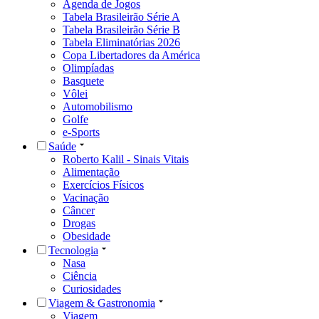
Agenda de Jogos
Tabela Brasileirão Série A
Tabela Brasileirão Série B
Tabela Eliminatórias 2026
Copa Libertadores da América
Olimpíadas
Basquete
Vôlei
Automobilismo
Golfe
e-Sports
Saúde
Roberto Kalil - Sinais Vitais
Alimentação
Exercícios Físicos
Vacinação
Câncer
Drogas
Obesidade
Tecnologia
Nasa
Ciência
Curiosidades
Viagem & Gastronomia
Viagem