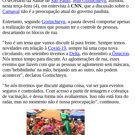
O secretário da Saúde de
São Paulo
,
Jean Gorinchteyn
, afirmou,
nesta terça-feira (4), em entrevista à
CNN
, que a discussão sobre o
Carnaval
não é a preocupação atual do governo paulista.
Entretanto, segundo
Gorinchteyn
, a pauta deverá comportar apenas
a realização de eventos que possam ter o controle de pessoas,
descartando os blocos de rua.
"Isso é um tema que vamos discutir lá para frente. Sempre temos
novidades em relação à
Covid-19
, sempre há uma cepa nova
circulando, em setembro tivemos a
Delta
, em dezembro a
Ômicron
.
Nós temos tempo para discutir. As aglomerações de rua, esses
eventos que fazem com que as pessoas se aglomerem sem máscara,
com 'bebibidinha' na mão, beijando um ao outro, não podem
acontecer", declarou Gorinchteyn.
"Se nós tivermos que discutir alguma coisa, vai ser para eventos
seguros e controlados. Com acesso a partir de testagem e cobrança
de vacinação, e dessa forma nós avaliaremos. Isso não está fora do
radar, mas no momento não é nossa preocupação", continuou.