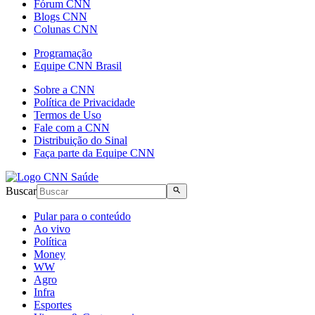
Fórum CNN
Blogs CNN
Colunas CNN
Programação
Equipe CNN Brasil
Sobre a CNN
Política de Privacidade
Termos de Uso
Fale com a CNN
Distribuição do Sinal
Faça parte da Equipe CNN
Buscar
Pular para o conteúdo
Ao vivo
Política
Money
WW
Agro
Infra
Esportes