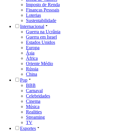
Imposto de Renda
Finanças Pessoais
Loterias
Sustentabilidade
Internacional
Guerra na Ucrânia
Guerra em Israel
Estados Unidos
Europa
Ásia
África
Oriente Médio
Rússia
China
Pop
BBB
Carnaval
Celebridades
Cinema
Música
Realities
Streaming
TV
Esportes