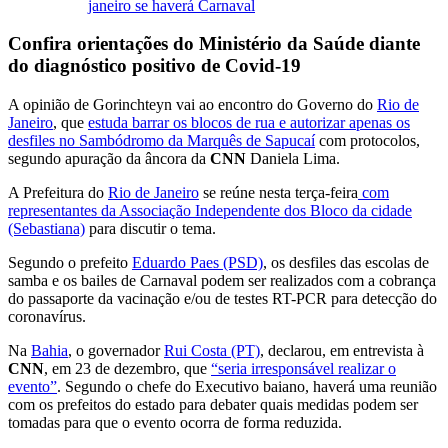
janeiro se haverá Carnaval
Confira orientações do Ministério da Saúde diante
do diagnóstico positivo de Covid-19
A opinião de Gorinchteyn vai ao encontro do Governo do
Rio de
Janeiro
, que
estuda barrar os blocos de rua e autorizar apenas os
desfiles no Sambódromo da Marquês de Sapucaí
com protocolos,
segundo apuração da âncora da
CNN
Daniela Lima.
A Prefeitura do
Rio de Janeiro
se reúne nesta terça-feira
com
representantes da Associação Independente dos Bloco da cidade
(Sebastiana)
para discutir o tema.
Segundo o prefeito
Eduardo Paes (PSD)
, os desfiles das escolas de
samba e os bailes de Carnaval podem ser realizados com a cobrança
do passaporte da vacinação e/ou de testes RT-PCR para detecção do
coronavírus.
Na
Bahia
, o governador
Rui Costa (PT)
, declarou, em entrevista à
CNN
, em 23 de dezembro, que
“seria irresponsável realizar o
evento”
. Segundo o chefe do Executivo baiano, haverá uma reunião
com os prefeitos do estado para debater quais medidas podem ser
tomadas para que o evento ocorra de forma reduzida.