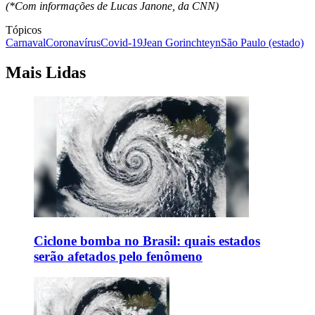
(*Com informações de Lucas Janone, da CNN)
Tópicos
Carnaval
Coronavírus
Covid-19
Jean Gorinchteyn
São Paulo (estado)
Mais Lidas
Ciclone bomba no Brasil: quais estados
serão afetados pelo fenômeno