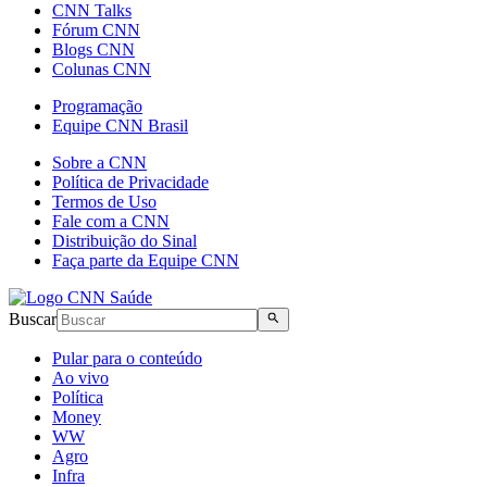
CNN Talks
Fórum CNN
Blogs CNN
Colunas CNN
Programação
Equipe CNN Brasil
Sobre a CNN
Política de Privacidade
Termos de Uso
Fale com a CNN
Distribuição do Sinal
Faça parte da Equipe CNN
Buscar
Pular para o conteúdo
Ao vivo
Política
Money
WW
Agro
Infra