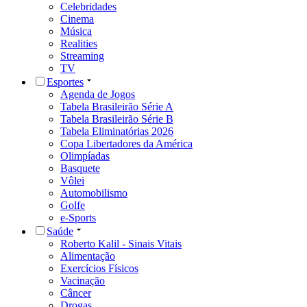
Celebridades
Cinema
Música
Realities
Streaming
TV
Esportes
Agenda de Jogos
Tabela Brasileirão Série A
Tabela Brasileirão Série B
Tabela Eliminatórias 2026
Copa Libertadores da América
Olimpíadas
Basquete
Vôlei
Automobilismo
Golfe
e-Sports
Saúde
Roberto Kalil - Sinais Vitais
Alimentação
Exercícios Físicos
Vacinação
Câncer
Drogas