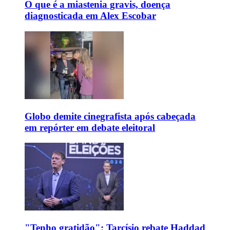
O que é a miastenia gravis, doença
diagnosticada em Alex Escobar
Globo demite cinegrafista após cabeçada
em repórter em debate eleitoral
"Tenho gratidão": Tarcísio rebate Haddad