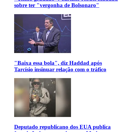
sobre ter "vergonha de Bolsonaro"
"Baixa essa bola", diz Haddad após
Tarcísio insinuar relação com o tráfico
Deputado republicano dos EUA publica