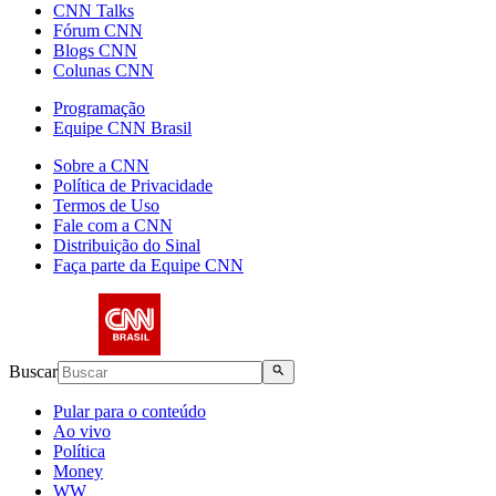
CNN Talks
Fórum CNN
Blogs CNN
Colunas CNN
Programação
Equipe CNN Brasil
Sobre a CNN
Política de Privacidade
Termos de Uso
Fale com a CNN
Distribuição do Sinal
Faça parte da Equipe CNN
Buscar
Pular para o conteúdo
Ao vivo
Política
Money
WW