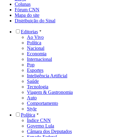
Colunas
Fórum CNN
Mapa do site
Distribuição do Sinal
Editorias
Ao Vivo
Política
Nacional
Economia
Internacional
Pop
Esportes
Inteligência Artificial
Saúde
Tecnologia
Viagem & Gastronomia
Auto
Comportamento
Style
Política
Índice CNN
Governo Lula
Câmara dos Deputados
Senado Federal