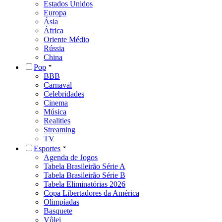
Estados Unidos
Europa
Ásia
África
Oriente Médio
Rússia
China
Pop
BBB
Carnaval
Celebridades
Cinema
Música
Realities
Streaming
TV
Esportes
Agenda de Jogos
Tabela Brasileirão Série A
Tabela Brasileirão Série B
Tabela Eliminatórias 2026
Copa Libertadores da América
Olimpíadas
Basquete
Vôlei