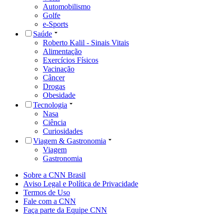
Automobilismo
Golfe
e-Sports
Saúde
Roberto Kalil - Sinais Vitais
Alimentação
Exercícios Físicos
Vacinação
Câncer
Drogas
Obesidade
Tecnologia
Nasa
Ciência
Curiosidades
Viagem & Gastronomia
Viagem
Gastronomia
Sobre a CNN Brasil
Aviso Legal e Política de Privacidade
Termos de Uso
Fale com a CNN
Faça parte da Equipe CNN