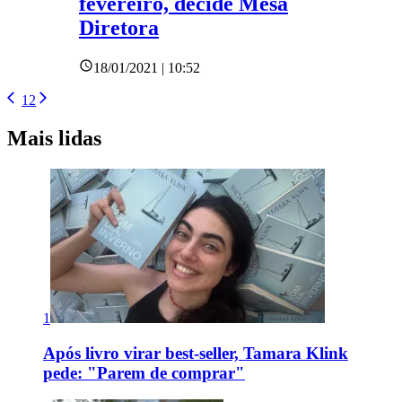
fevereiro, decide Mesa
Diretora
18/01/2021 | 10:52
1
2
Mais lidas
1
Após livro virar best-seller, Tamara Klink
pede: "Parem de comprar"