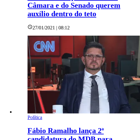
Câmara e do Senado querem
auxílio dentro do teto
27/01/2021 | 08:12
Política
Fábio Ramalho lança 2ª
candidatura do MDB para