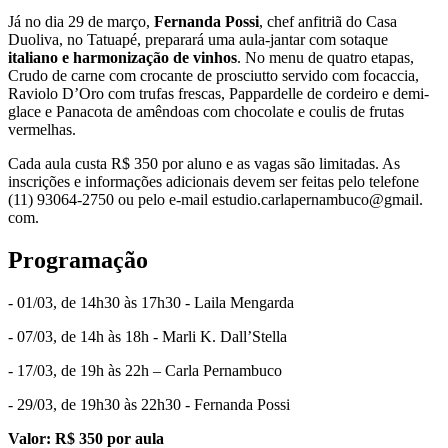
Já no dia
29 de março
,
Fernanda Possi
, chef anfitriã do Casa
Duoliva, no Tatuapé, preparará uma aula-jantar com sotaque
italiano e harmonização de vinhos
. No menu de quatro etapas,
Crudo de carne com crocante de prosciutto servido com focaccia,
Raviolo D’Oro com trufas frescas, Pappardelle de cordeiro e demi-
glace e Panacota de amêndoas com chocolate e coulis de frutas
vermelhas.
Cada aula custa R$ 350 por aluno e as vagas são limitadas. As
inscrições e informações adicionais devem ser feitas pelo telefone
(11) 93064-2750 ou pelo e-mail
estudio.carlapernambuco@gmail.
com
.
Programação
- 01/03, de 14h30 às 17h30 - Laila Mengarda
- 07/03, de 14h
às 18h
- Marli K. Dall’Stella
- 17/03, de 19h às 22h – Carla Pernambuco
- 29/03, de 19h30
às 22h30
- Fernanda Possi
Valor: R$ 350 por aula