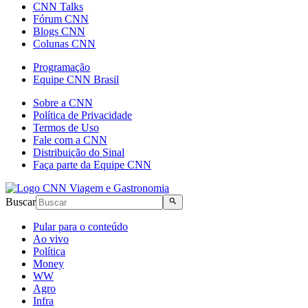
CNN Talks
Fórum CNN
Blogs CNN
Colunas CNN
Programação
Equipe CNN Brasil
Sobre a CNN
Política de Privacidade
Termos de Uso
Fale com a CNN
Distribuição do Sinal
Faça parte da Equipe CNN
Buscar
Pular para o conteúdo
Ao vivo
Política
Money
WW
Agro
Infra