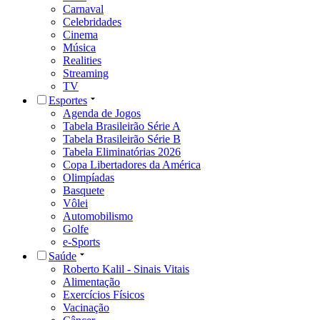
Carnaval
Celebridades
Cinema
Música
Realities
Streaming
TV
Esportes
Agenda de Jogos
Tabela Brasileirão Série A
Tabela Brasileirão Série B
Tabela Eliminatórias 2026
Copa Libertadores da América
Olimpíadas
Basquete
Vôlei
Automobilismo
Golfe
e-Sports
Saúde
Roberto Kalil - Sinais Vitais
Alimentação
Exercícios Físicos
Vacinação