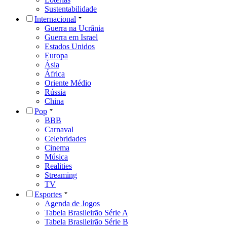
Sustentabilidade
Internacional
Guerra na Ucrânia
Guerra em Israel
Estados Unidos
Europa
Ásia
África
Oriente Médio
Rússia
China
Pop
BBB
Carnaval
Celebridades
Cinema
Música
Realities
Streaming
TV
Esportes
Agenda de Jogos
Tabela Brasileirão Série A
Tabela Brasileirão Série B