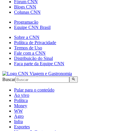
Fórum CNN
Blogs CNN
Colunas CNN
Programação
Equipe CNN Brasil
Sobre a CNN
Política de Privacidade
Termos de Uso
Fale com a CNN
Distribuição do Sinal
Faça parte da Equipe CNN
Buscar
Pular para o conteúdo
Ao vivo
Política
Money
WW
Agro
Infra
Esportes