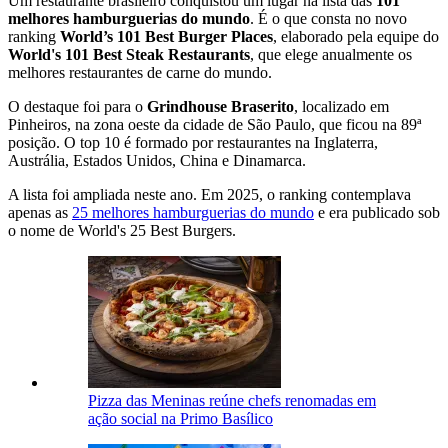
Um restaurante brasileiro conquistou um lugar na lista das
101
melhores hamburguerias do mundo
. É o que consta no novo
ranking
World’s 101 Best Burger Places
, elaborado pela equipe do
World's 101 Best Steak Restaurants
, que elege anualmente os
melhores restaurantes de carne do mundo.
O destaque foi para o
Grindhouse Braserito
, localizado em
Pinheiros, na zona oeste da cidade de São Paulo, que ficou na 89ª
posição. O top 10 é formado por restaurantes na Inglaterra,
Austrália, Estados Unidos, China e Dinamarca.
A lista foi ampliada neste ano. Em 2025, o ranking contemplava
apenas as
25 melhores hamburguerias do mundo
e era publicado sob
o nome de World's 25 Best Burgers.
Pizza das Meninas reúne chefs renomadas em
ação social na Primo Basílico