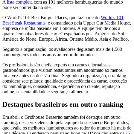
A
lista completa
com as 101 melhores hamburguerias do mundo
pode ser conferida no site.
O World's 101 Best Burger Places, que faz parte do
World's 101
Best Steak Restaurants
, é comandado pela Upper Cut Media House,
empresa de mídia baseada em Londres. A equipe tem de dois a
quatro "embaixadores de carne" espalhados pela América do Sul,
América do Norte, Europa, África, Oriente Médio, Ásia e Pacífico.
Segundo a organização, os avaliadores degustam mais de 1.500
hambúrgueres todos os anos ao redor do mundo.
Os profissionais são chefs, experts em carnes e jornalistas
gastronômicos que visitam restaurantes em anonimato ao menos
uma vez antes da decisão final. Segundo a organização, o ranking
considera sete pilares: qualidade e procedência da carne, execução
do hambúrguer, consistência, experiência do cliente, reputação
online, sustentabilidade e segurança alimentar.
Destaques brasileiros em outro ranking
Em abril, o Gridhouse Braserito também foi destaque em outro
ranking, desta vez elencado pela equipe do site sueco Burgerdudes,
que avalia os melhores hambúrgueres ao redor do mundo há mais de
uma década. O endereço paulistano ficou na 11ª posição entre os
25