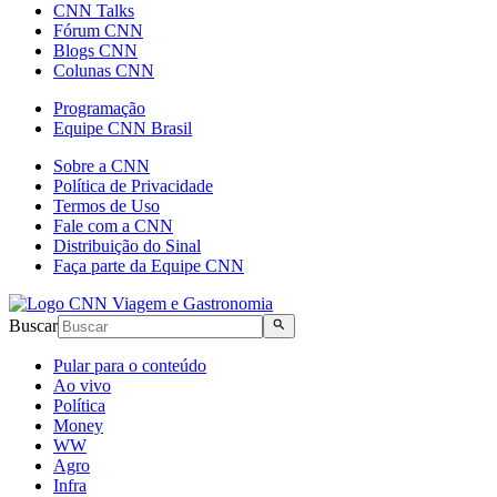
CNN Talks
Fórum CNN
Blogs CNN
Colunas CNN
Programação
Equipe CNN Brasil
Sobre a CNN
Política de Privacidade
Termos de Uso
Fale com a CNN
Distribuição do Sinal
Faça parte da Equipe CNN
Buscar
Pular para o conteúdo
Ao vivo
Política
Money
WW
Agro
Infra