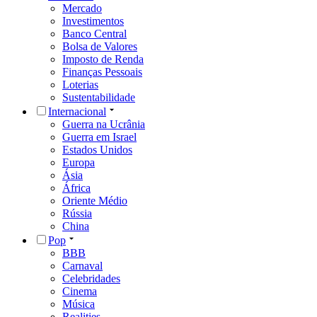
Mercado
Investimentos
Banco Central
Bolsa de Valores
Imposto de Renda
Finanças Pessoais
Loterias
Sustentabilidade
Internacional
Guerra na Ucrânia
Guerra em Israel
Estados Unidos
Europa
Ásia
África
Oriente Médio
Rússia
China
Pop
BBB
Carnaval
Celebridades
Cinema
Música
Realities