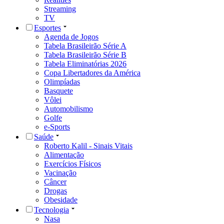
Streaming
TV
Esportes
Agenda de Jogos
Tabela Brasileirão Série A
Tabela Brasileirão Série B
Tabela Eliminatórias 2026
Copa Libertadores da América
Olimpíadas
Basquete
Vôlei
Automobilismo
Golfe
e-Sports
Saúde
Roberto Kalil - Sinais Vitais
Alimentação
Exercícios Físicos
Vacinação
Câncer
Drogas
Obesidade
Tecnologia
Nasa