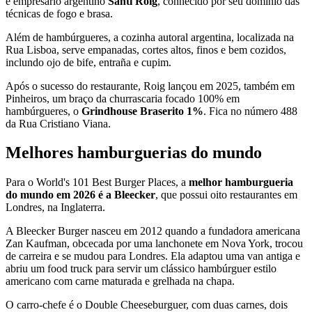
e empresário argentino
Santi Roig
, conhecido por seu domínio das
técnicas de fogo e brasa.
Além de hambúrgueres, a cozinha autoral argentina, localizada na
Rua Lisboa, serve empanadas, cortes altos, finos e bem cozidos,
inclundo ojo de bife, entraña e cupim.
Após o sucesso do restaurante, Roig lançou em 2025, também em
Pinheiros, um braço da churrascaria focado 100% em
hambúrgueres, o
Grindhouse Braserito 1%
. Fica no número 488
da Rua Cristiano Viana.
Melhores hamburguerias do mundo
Para o World's 101 Best Burger Places, a
melhor hamburgueria
do mundo em 2026 é a Bleecker
, que possui oito restaurantes em
Londres, na Inglaterra.
A Bleecker Burger nasceu em 2012 quando a fundadora americana
Zan Kaufman, obcecada por uma lanchonete em Nova York, trocou
de carreira e se mudou para Londres. Ela adaptou uma van antiga e
abriu um food truck para servir um clássico hambúrguer estilo
americano com carne maturada e grelhada na chapa.
O carro-chefe é o Double Cheeseburguer, com duas carnes, dois