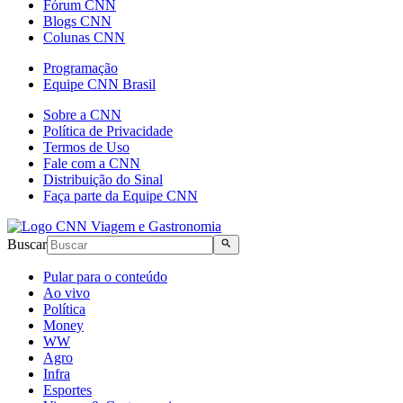
Fórum CNN
Blogs CNN
Colunas CNN
Programação
Equipe CNN Brasil
Sobre a CNN
Política de Privacidade
Termos de Uso
Fale com a CNN
Distribuição do Sinal
Faça parte da Equipe CNN
Buscar
Pular para o conteúdo
Ao vivo
Política
Money
WW
Agro
Infra
Esportes