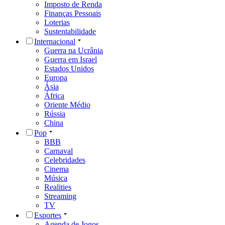
Imposto de Renda
Finanças Pessoais
Loterias
Sustentabilidade
Internacional
Guerra na Ucrânia
Guerra em Israel
Estados Unidos
Europa
Ásia
África
Oriente Médio
Rússia
China
Pop
BBB
Carnaval
Celebridades
Cinema
Música
Realities
Streaming
TV
Esportes
Agenda de Jogos