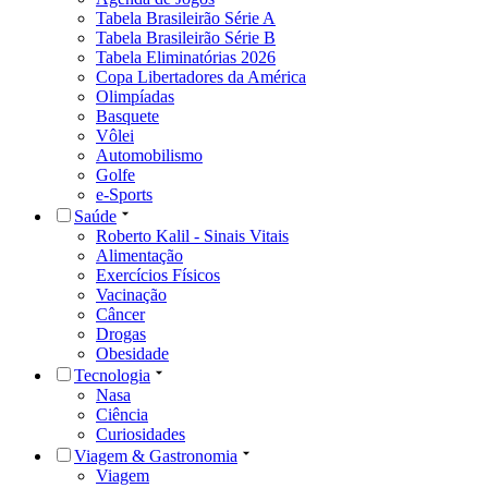
Tabela Brasileirão Série A
Tabela Brasileirão Série B
Tabela Eliminatórias 2026
Copa Libertadores da América
Olimpíadas
Basquete
Vôlei
Automobilismo
Golfe
e-Sports
Saúde
Roberto Kalil - Sinais Vitais
Alimentação
Exercícios Físicos
Vacinação
Câncer
Drogas
Obesidade
Tecnologia
Nasa
Ciência
Curiosidades
Viagem & Gastronomia
Viagem