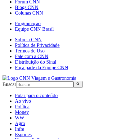
Fórum CNN
Blogs CNN
Colunas CNN
Programação
Equipe CNN Brasil
Sobre a CNN
Política de Privacidade
Termos de Uso
Fale com a CNN
Distribuição do Sinal
Faça parte da Equipe CNN
Buscar
Pular para o conteúdo
Ao vivo
Política
Money
WW
Agro
Infra
Esportes