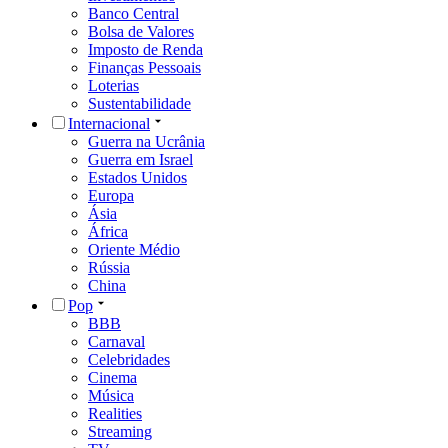
Banco Central
Bolsa de Valores
Imposto de Renda
Finanças Pessoais
Loterias
Sustentabilidade
Internacional
Guerra na Ucrânia
Guerra em Israel
Estados Unidos
Europa
Ásia
África
Oriente Médio
Rússia
China
Pop
BBB
Carnaval
Celebridades
Cinema
Música
Realities
Streaming