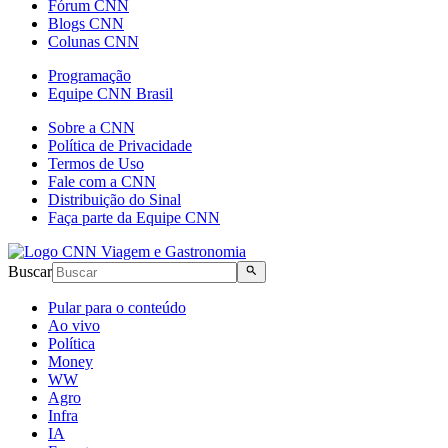
Fórum CNN
Blogs CNN
Colunas CNN
Programação
Equipe CNN Brasil
Sobre a CNN
Política de Privacidade
Termos de Uso
Fale com a CNN
Distribuição do Sinal
Faça parte da Equipe CNN
Buscar
Pular para o conteúdo
Ao vivo
Política
Money
WW
Agro
Infra
IA