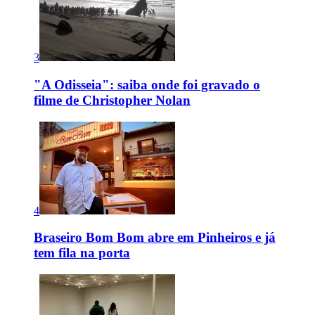
3
"A Odisseia": saiba onde foi gravado o
filme de Christopher Nolan
4
Braseiro Bom Bom abre em Pinheiros e já
tem fila na porta