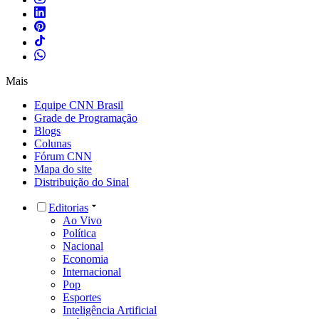
Mais
Equipe CNN Brasil
Grade de Programação
Blogs
Colunas
Fórum CNN
Mapa do site
Distribuição do Sinal
Editorias
Ao Vivo
Política
Nacional
Economia
Internacional
Pop
Esportes
Inteligência Artificial