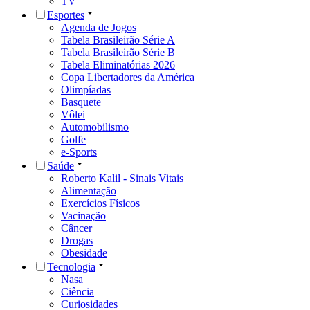
TV
Esportes
Agenda de Jogos
Tabela Brasileirão Série A
Tabela Brasileirão Série B
Tabela Eliminatórias 2026
Copa Libertadores da América
Olimpíadas
Basquete
Vôlei
Automobilismo
Golfe
e-Sports
Saúde
Roberto Kalil - Sinais Vitais
Alimentação
Exercícios Físicos
Vacinação
Câncer
Drogas
Obesidade
Tecnologia
Nasa
Ciência
Curiosidades