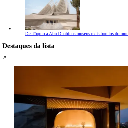
De Tóquio a Abu Dhabi: os museus mais bonitos do mu
Destaques da lista