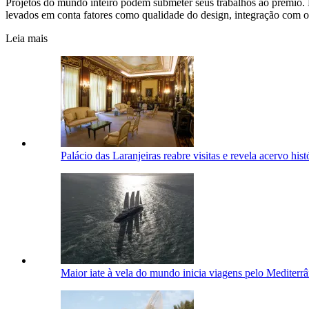
Projetos do mundo inteiro podem submeter seus trabalhos ao prêmio. De
levados em conta fatores como qualidade do design, integração com o 
Leia mais
Palácio das Laranjeiras reabre visitas e revela acervo his
Maior iate à vela do mundo inicia viagens pelo Mediterr