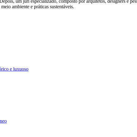
pois, um júri especializado, composto por arquitetos, designers e pess
meio ambiente e práticas sustentáveis.
tórico e luxuoso
âneo