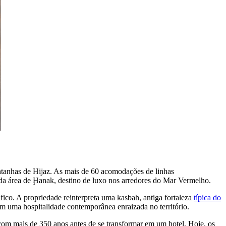
ontanhas de Hijaz. As mais de 60 acomodações de linhas
s da área de Ḩanak, destino de luxo nos arredores do Mar Vermelho.
ico. A propriedade reinterpreta uma kasbah, antiga fortaleza
típica do
tam uma hospitalidade contemporânea enraizada no território.
com mais de 350 anos antes de se transformar em um hotel. Hoje, os