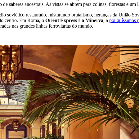
de saberes ancestrais. As vistas se abrem para colinas, florestas e um l
o soviético restaurado, misturando brutalismo, heranças da União Sovi
s do centro. Em Roma, o
Orient Express La Minerva
, a
pouquíssimos p
radas nas grandes linhas ferroviárias do mundo.