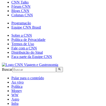
CNN Talks
Fórum CNN
Blogs CNN
Colunas CNN
Programação
Equipe CNN Brasil
Sobre a CNN
Política de Privacidade
Termos de Uso
Fale com a CNN
Distribuição do Sinal
Faça parte da Equipe CNN
Buscar
Pular para o conteúdo
Ao vivo
Política
Money
WW
Agro
Infra