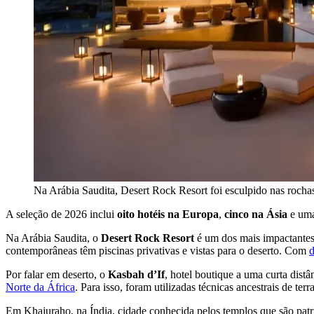
Na Arábia Saudita, Desert Rock Resort foi esculpido nas roch
A seleção de 2026 inclui
oito hotéis na Europa
,
cinco na Ásia
e uma
Na Arábia Saudita, o
Desert Rock Resort
é um dos mais impactantes,
contemporâneas têm piscinas privativas e vistas para o deserto. Com
d
Por falar em deserto, o
Kasbah d’If
, hotel boutique a uma curta dist
Norte da África
. Para isso, foram utilizadas técnicas ancestrais de t
Em Khajuraho, na Índia, cidade conhecida pelos templos que são pat