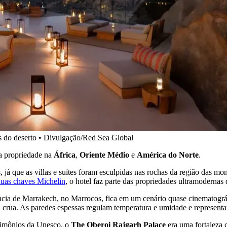
as do deserto • Divulgação/Red Sea Global
 propriedade na
África
,
Oriente Médio
e
América do Norte
.
 já que as villas e suítes foram esculpidas nas rochas da região das m
uas chaves Michelin
, o hotel faz parte das propriedades ultramoderna
ância de Marrakech, no Marrocos, fica em um cenário quase cinematográf
erra crua. As paredes espessas regulam temperatura e umidade e represen
rimônios da Unesco, o
The Oberoi Rajgarh Palace
era uma fortaleza 