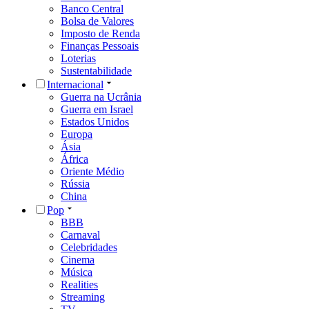
Banco Central
Bolsa de Valores
Imposto de Renda
Finanças Pessoais
Loterias
Sustentabilidade
Internacional
Guerra na Ucrânia
Guerra em Israel
Estados Unidos
Europa
Ásia
África
Oriente Médio
Rússia
China
Pop
BBB
Carnaval
Celebridades
Cinema
Música
Realities
Streaming