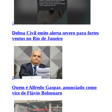
1
Defesa Civil emite alerta severo para fortes
ventos no Rio de Janeiro
2
Quem é Alfredo Gaspar, anunciado como
vice de Flávio Bolsonaro