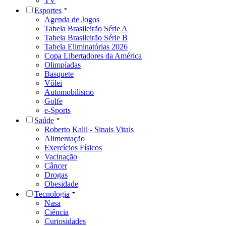
TV
Esportes
Agenda de Jogos
Tabela Brasileirão Série A
Tabela Brasileirão Série B
Tabela Eliminatórias 2026
Copa Libertadores da América
Olimpíadas
Basquete
Vôlei
Automobilismo
Golfe
e-Sports
Saúde
Roberto Kalil - Sinais Vitais
Alimentação
Exercícios Físicos
Vacinação
Câncer
Drogas
Obesidade
Tecnologia
Nasa
Ciência
Curiosidades