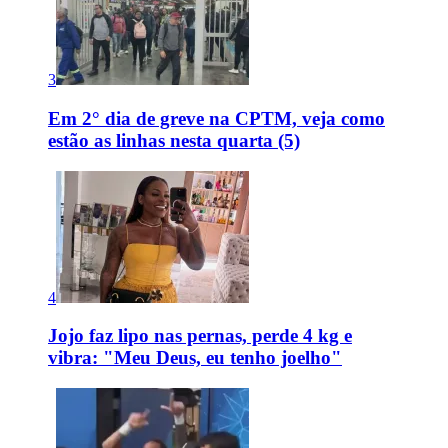
3
Em 2° dia de greve na CPTM, veja como
estão as linhas nesta quarta (5)
4
Jojo faz lipo nas pernas, perde 4 kg e
vibra: "Meu Deus, eu tenho joelho"