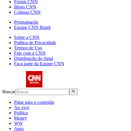
Fórum CNN
Blogs CNN
Colunas CNN
Programação
Equipe CNN Brasil
Sobre a CNN
Política de Privacidade
Termos de Uso
Fale com a CNN
Distribuição do Sinal
Faça parte da Equipe CNN
Buscar
Pular para o conteúdo
Ao vivo
Política
Money
WW
Agro