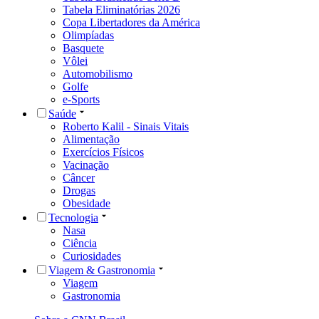
Tabela Eliminatórias 2026
Copa Libertadores da América
Olimpíadas
Basquete
Vôlei
Automobilismo
Golfe
e-Sports
Saúde
Roberto Kalil - Sinais Vitais
Alimentação
Exercícios Físicos
Vacinação
Câncer
Drogas
Obesidade
Tecnologia
Nasa
Ciência
Curiosidades
Viagem & Gastronomia
Viagem
Gastronomia