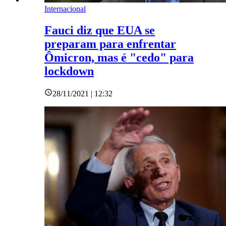
Internacional
Fauci diz que EUA se
preparam para enfrentar
Ômicron, mas é "cedo" para
lockdown
28/11/2021 | 12:32