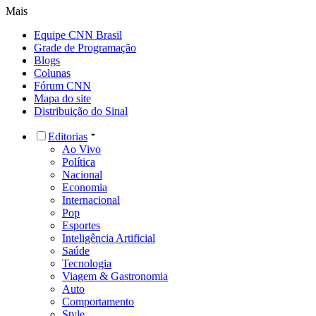
Mais
Equipe CNN Brasil
Grade de Programação
Blogs
Colunas
Fórum CNN
Mapa do site
Distribuição do Sinal
Editorias
Ao Vivo
Política
Nacional
Economia
Internacional
Pop
Esportes
Inteligência Artificial
Saúde
Tecnologia
Viagem & Gastronomia
Auto
Comportamento
Style