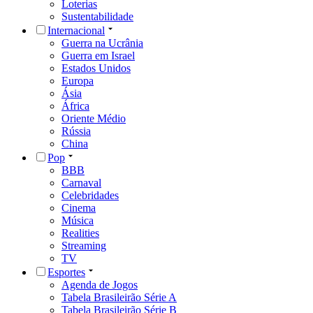
Loterias
Sustentabilidade
Internacional
Guerra na Ucrânia
Guerra em Israel
Estados Unidos
Europa
Ásia
África
Oriente Médio
Rússia
China
Pop
BBB
Carnaval
Celebridades
Cinema
Música
Realities
Streaming
TV
Esportes
Agenda de Jogos
Tabela Brasileirão Série A
Tabela Brasileirão Série B