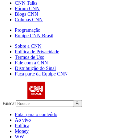
CNN Talks
Fórum CNN
Blogs CNN
Colunas CNN
Programação
Equipe CNN Brasil
Sobre a CNN
Política de Privacidade
Termos de Uso
Fale com a CNN
Distribuição do Sinal
Faça parte da Equipe CNN
Buscar
Pular para o conteúdo
Ao vivo
Política
Money
WW