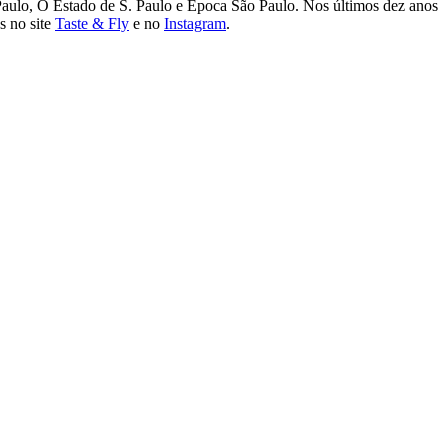
 Paulo, O Estado de S. Paulo e Época São Paulo. Nos últimos dez anos
s no site
Taste & Fly
e no
Instagram
.