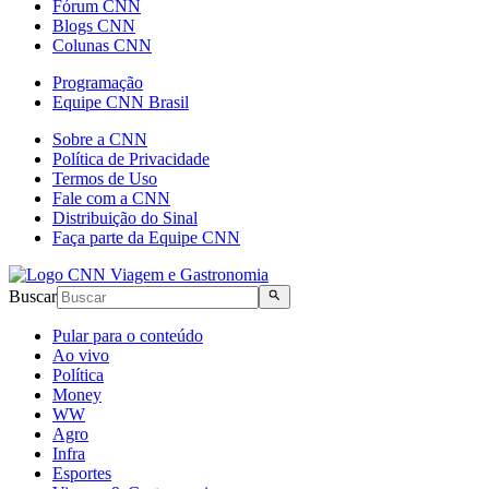
Fórum CNN
Blogs CNN
Colunas CNN
Programação
Equipe CNN Brasil
Sobre a CNN
Política de Privacidade
Termos de Uso
Fale com a CNN
Distribuição do Sinal
Faça parte da Equipe CNN
Buscar
Pular para o conteúdo
Ao vivo
Política
Money
WW
Agro
Infra
Esportes