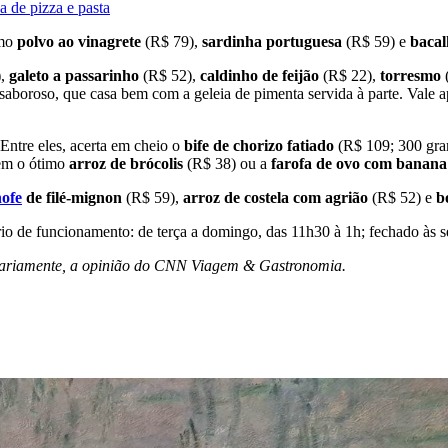
a de pizza e pasta
omo
polvo ao vinagrete
(R$ 79),
sardinha portuguesa
(R$ 59) e
bacal
),
galeto a passarinho
(R$ 52),
caldinho de feijão
(R$ 22),
torresmo
(
saboroso, que casa bem com a geleia de pimenta servida à parte. Vale
Entre eles, acerta em cheio o
bife de chorizo fatiado
(R$ 109; 300 gram
em o ótimo
arroz de brócolis
(R$ 38) ou a
farofa de ovo com banana
nofe
de filé-mignon
(R$ 59),
arroz de costela com agrião
(R$ 52) e
b
rio de funcionamento: de terça a domingo, das 11h30 à 1h; fechado às s
cessariamente, a opinião do CNN Viagem & Gastronomia.